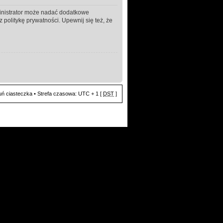
ministrator może nadać dodatkowe
politykę prywatności. Upewnij się też, że
ń ciasteczka
• Strefa czasowa: UTC + 1 [
DST
]