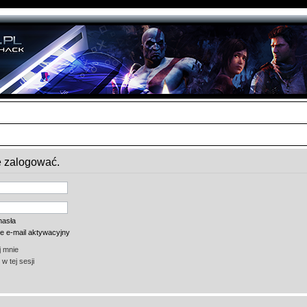
ę zalogować.
hasła
ie e-mail aktywacyjny
 mnie
w tej sesji