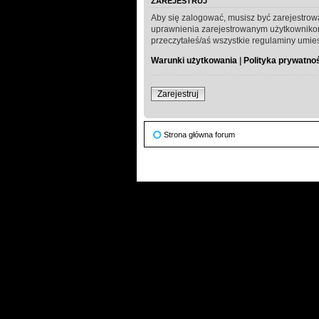
ZAREJESTRUJ
Aby się zalogować, musisz być zarejestrow
uprawnienia zarejestrowanym użytkownikom. 
przeczytałeś/aś wszystkie regulaminy umie
Warunki użytkowania
|
Polityka prywatno
Zarejestruj
Strona główna forum