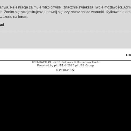
any/a. Rejestracja zajmuje tylko chwilę i znacznie zwiększa Twoje możliwości. Ad
Zanim się zarejestrujesz, upewnij się, czy znasz nasze warunki użytkowania oraz 
szczone na forum.
ści
Usu
PS3-HACK.PL - PS3 Jailbreak & Homebrew Hack
Powered by
phpBB
© 2025 phpBB Group
© 2010-2025