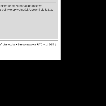
ministrator może nadać dodatkowe
politykę prywatności. Upewnij się też, że
ń ciasteczka
• Strefa czasowa: UTC + 1 [
DST
]