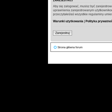
ZAREJESTRUJ
Aby się zalogować, musisz być zarejestrow
uprawnienia zarejestrowanym użytkownikom. 
przeczytałeś/aś wszystkie regulaminy umie
Warunki użytkowania
|
Polityka prywatno
Zarejestruj
Strona główna forum