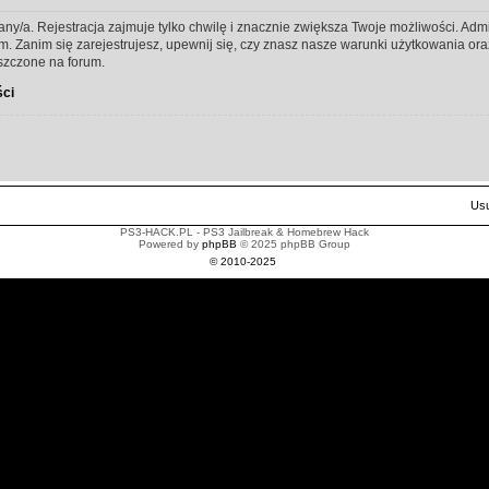
any/a. Rejestracja zajmuje tylko chwilę i znacznie zwiększa Twoje możliwości. Ad
Zanim się zarejestrujesz, upewnij się, czy znasz nasze warunki użytkowania oraz 
szczone na forum.
ści
Usu
PS3-HACK.PL - PS3 Jailbreak & Homebrew Hack
Powered by
phpBB
© 2025 phpBB Group
© 2010-2025