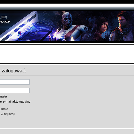
ę zalogować.
hasła
ie e-mail aktywacyjny
 mnie
w tej sesji