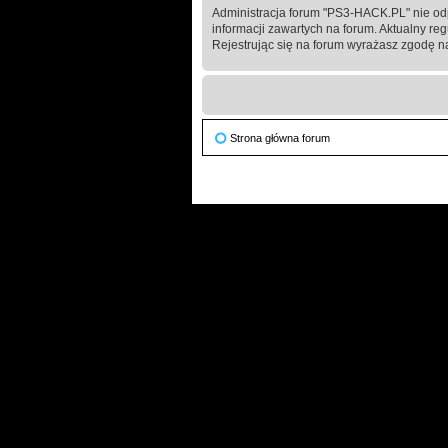
Administracja forum "PS3-HACK.PL" nie od
informacji zawartych na forum. Aktualny re
Rejestrując się na forum wyrażasz zgodę na
Strona główna forum