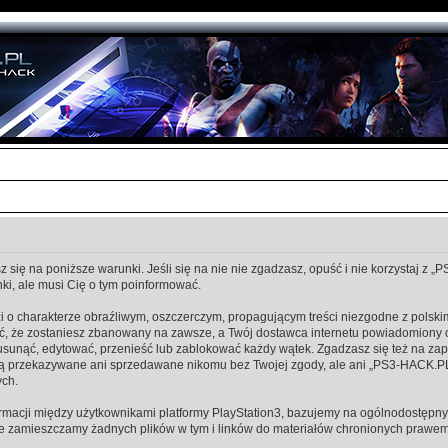
się na poniższe warunki. Jeśli się na nie nie zgadzasz, opuść i nie korzystaj z 
i, ale musi Cię o tym poinformować.
i o charakterze obraźliwym, oszczerczym, propagującym treści niezgodne z pols
, że zostaniesz zbanowany na zawsze, a Twój dostawca internetu powiadomiony 
unąć, edytować, przenieść lub zablokować każdy wątek. Zgadzasz się też na zapis
dą przekazywane ani sprzedawane nikomu bez Twojej zgody, ale ani „PS3-HACK.P
ch.
macji między użytkownikami platformy PlayStation3, bazujemy na ogólnodostępnyc
ie zamieszczamy żadnych plików w tym i linków do materiałów chronionych prawem