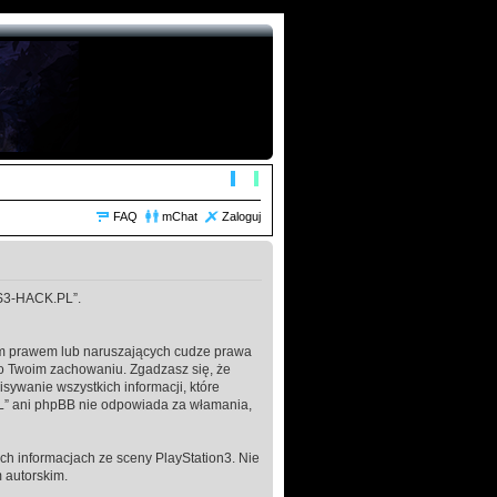
FAQ
mChat
Zaloguj
„PS3-HACK.PL”.
kim prawem lub naruszających cudze prawa
o Twoim zachowaniu. Zgadzasz się, że
ywanie wszystkich informacji, które
L” ani phpBB nie odpowiada za włamania,
h informacjach ze sceny PlayStation3. Nie
 autorskim.