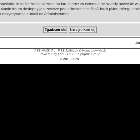
powiada za treści zamieszczone na forum oraz za ewentualne szkody powstałe w w
gulamin forum dostępny jest zawsze pod adresem http://ps3-hack.pl/forum/regulamin
 otrzymywanie e-maili od Administratora.
Usu
PS3-HACK.PL - PS3 Jailbreak & Homebrew Hack
Powered by
phpBB
© 2025 phpBB Group
© 2010-2025