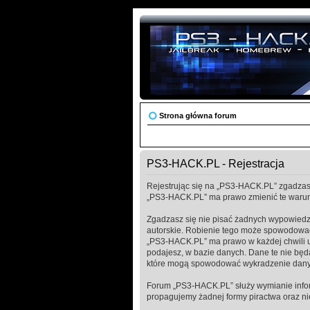
Strona główna forum
PS3-HACK.PL - Rejestracja
Rejestrując się na „PS3-HACK.PL” zgadzasz 
„PS3-HACK.PL” ma prawo zmienić te warunk
Zgadzasz się nie pisać żadnych wypowiedz
autorskie. Robienie tego może spowodować
„PS3-HACK.PL” ma prawo w każdej chwili us
podajesz, w bazie danych. Dane te nie bę
które mogą spowodować wykradzenie dany
Forum „PS3-HACK.PL” służy wymianie infor
propagujemy żadnej formy piractwa oraz n