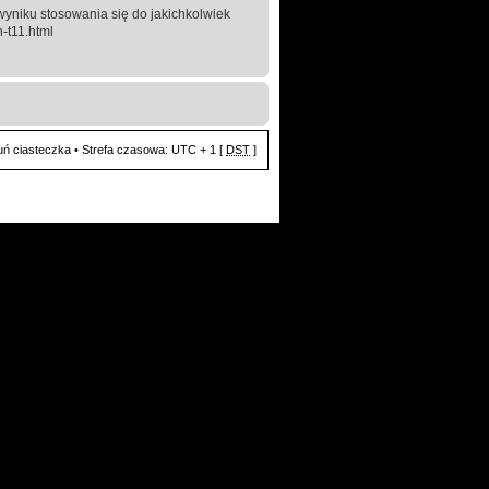
yniku stosowania się do jakichkolwiek
-t11.html
ń ciasteczka
• Strefa czasowa: UTC + 1 [
DST
]