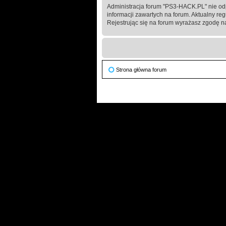
Administracja forum "PS3-HACK.PL" nie od
informacji zawartych na forum. Aktualny re
Rejestrując się na forum wyrażasz zgodę na
Strona główna forum