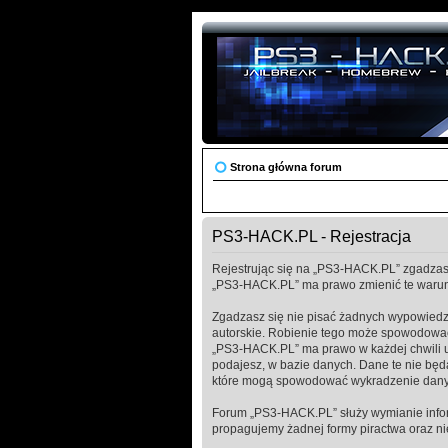
Strona główna forum
PS3-HACK.PL - Rejestracja
Rejestrując się na „PS3-HACK.PL” zgadzasz 
„PS3-HACK.PL” ma prawo zmienić te warunk
Zgadzasz się nie pisać żadnych wypowiedz
autorskie. Robienie tego może spowodować
„PS3-HACK.PL” ma prawo w każdej chwili us
podajesz, w bazie danych. Dane te nie bę
które mogą spowodować wykradzenie dany
Forum „PS3-HACK.PL” służy wymianie infor
propagujemy żadnej formy piractwa oraz n