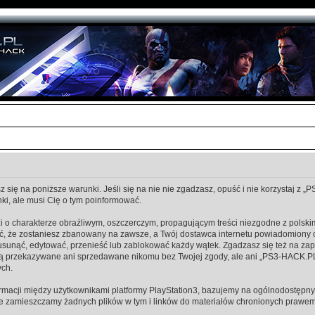
się na poniższe warunki. Jeśli się na nie nie zgadzasz, opuść i nie korzystaj z 
i, ale musi Cię o tym poinformować.
i o charakterze obraźliwym, oszczerczym, propagującym treści niezgodne z pols
, że zostaniesz zbanowany na zawsze, a Twój dostawca internetu powiadomiony 
unąć, edytować, przenieść lub zablokować każdy wątek. Zgadzasz się też na zapis
dą przekazywane ani sprzedawane nikomu bez Twojej zgody, ale ani „PS3-HACK.P
ch.
macji między użytkownikami platformy PlayStation3, bazujemy na ogólnodostępnyc
ie zamieszczamy żadnych plików w tym i linków do materiałów chronionych prawem