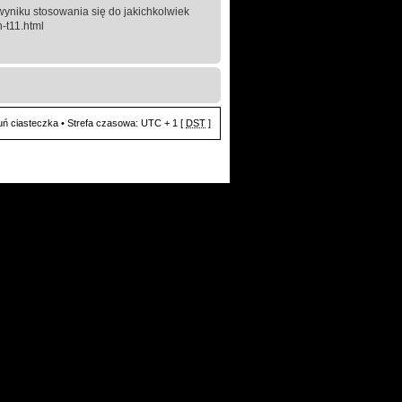
yniku stosowania się do jakichkolwiek
-t11.html
ń ciasteczka
• Strefa czasowa: UTC + 1 [
DST
]