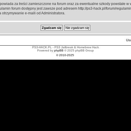
powiada za treści zamieszczone na forum oraz za ewentualne szkody powstałe w w
gulamin forum dostępny jest zawsze pod adresem http://ps3-hack.pl/forum/regulamin
 otrzymywanie e-maili od Administratora.
Usu
PS3-HACK.PL - PS3 Jailbreak & Homebrew Hack
Powered by
phpBB
© 2025 phpBB Group
© 2010-2025