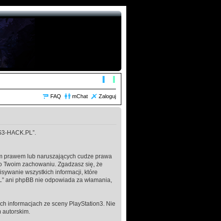
FAQ
mChat
Zaloguj
„PS3-HACK.PL”.
kim prawem lub naruszających cudze prawa
o Twoim zachowaniu. Zgadzasz się, że
ywanie wszystkich informacji, które
L” ani phpBB nie odpowiada za włamania,
h informacjach ze sceny PlayStation3. Nie
 autorskim.