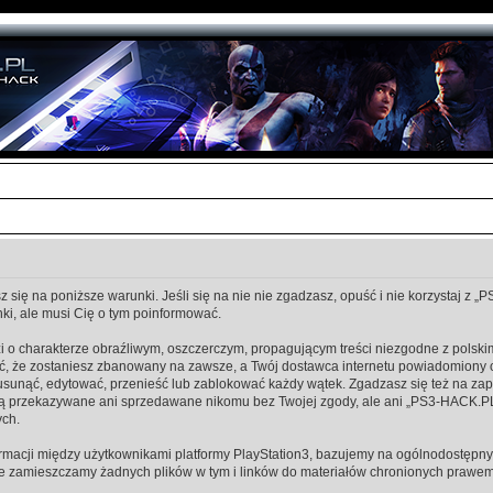
się na poniższe warunki. Jeśli się na nie nie zgadzasz, opuść i nie korzystaj z 
i, ale musi Cię o tym poinformować.
i o charakterze obraźliwym, oszczerczym, propagującym treści niezgodne z pols
, że zostaniesz zbanowany na zawsze, a Twój dostawca internetu powiadomiony 
unąć, edytować, przenieść lub zablokować każdy wątek. Zgadzasz się też na zapis
dą przekazywane ani sprzedawane nikomu bez Twojej zgody, ale ani „PS3-HACK.P
ch.
macji między użytkownikami platformy PlayStation3, bazujemy na ogólnodostępnyc
ie zamieszczamy żadnych plików w tym i linków do materiałów chronionych prawem