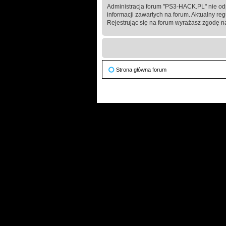
Administracja forum "PS3-HACK.PL" nie od
informacji zawartych na forum. Aktualny re
Rejestrując się na forum wyrażasz zgodę na
Strona główna forum