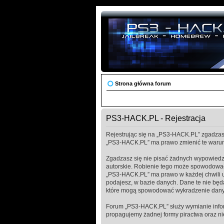
Strona główna forum
PS3-HACK.PL - Rejestracja
Rejestrując się na „PS3-HACK.PL” zgadzasz 
„PS3-HACK.PL” ma prawo zmienić te warunk
Zgadzasz się nie pisać żadnych wypowiedz
autorskie. Robienie tego może spowodować
„PS3-HACK.PL” ma prawo w każdej chwili us
podajesz, w bazie danych. Dane te nie bę
które mogą spowodować wykradzenie dany
Forum „PS3-HACK.PL” służy wymianie infor
propagujemy żadnej formy piractwa oraz n