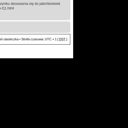
yniku stosowania się do jakichkolwiek
-t11.html
ń ciasteczka
• Strefa czasowa: UTC + 1 [
DST
]