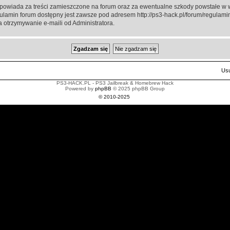
powiada za treści zamieszczone na forum oraz za ewentualne szkody powstałe w w
gulamin forum dostępny jest zawsze pod adresem http://ps3-hack.pl/forum/regulamin
 otrzymywanie e-maili od Administratora.
Usu
PS3-HACK.PL - PS3 Jailbreak & Homebrew Hack
Powered by
phpBB
© 2025 phpBB Group
© 2010-2025