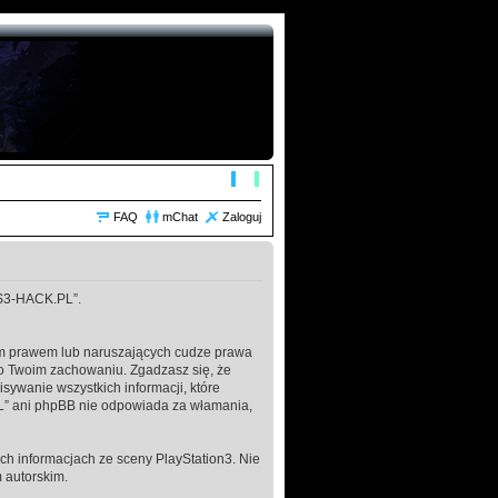
FAQ
mChat
Zaloguj
„PS3-HACK.PL”.
kim prawem lub naruszających cudze prawa
o Twoim zachowaniu. Zgadzasz się, że
ywanie wszystkich informacji, które
L” ani phpBB nie odpowiada za włamania,
h informacjach ze sceny PlayStation3. Nie
 autorskim.