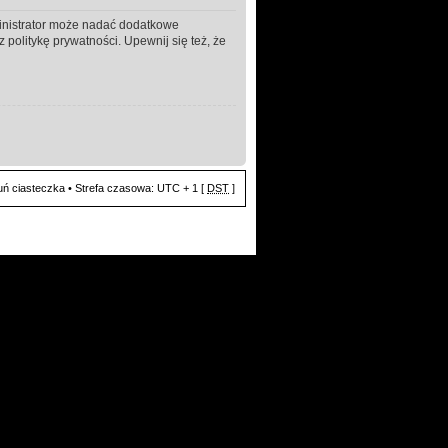
ministrator może nadać dodatkowe
politykę prywatności. Upewnij się też, że
ń ciasteczka
• Strefa czasowa: UTC + 1 [
DST
]