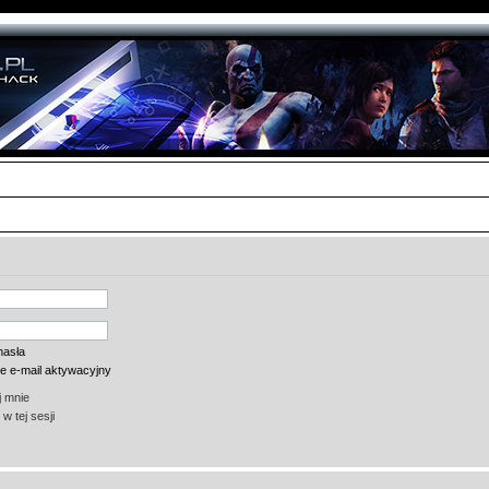
hasła
ie e-mail aktywacyjny
 mnie
w tej sesji