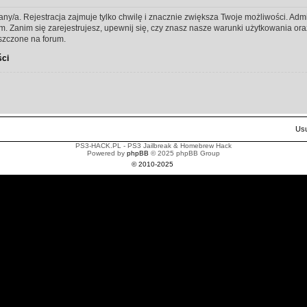
any/a. Rejestracja zajmuje tylko chwilę i znacznie zwiększa Twoje możliwości. Ad
Zanim się zarejestrujesz, upewnij się, czy znasz nasze warunki użytkowania oraz 
szczone na forum.
ści
Usu
PS3-HACK.PL - PS3 Jailbreak & Homebrew Hack
Powered by
phpBB
© 2025 phpBB Group
© 2010-2025