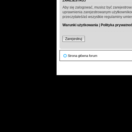
ZAREJESTRUJ
Aby się zalogować, musisz być zarejestrow
uprawnienia zarejestrowanym użytkownikom. 
przeczytałeś/aś wszystkie regulaminy umie
Warunki użytkowania
|
Polityka prywatno
Zarejestruj
Strona główna forum