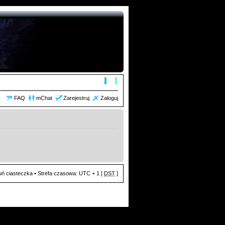
FAQ
mChat
Zarejestruj
Zaloguj
ń ciasteczka
• Strefa czasowa: UTC + 1 [
DST
]