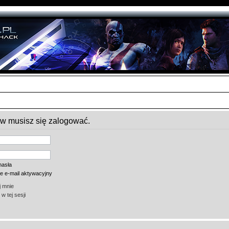
ów musisz się zalogować.
hasła
ie e-mail aktywacyjny
 mnie
w tej sesji