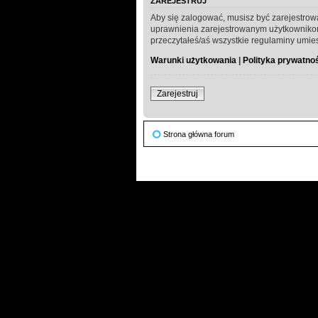
ZAREJESTRUJ
Aby się zalogować, musisz być zarejestrow
uprawnienia zarejestrowanym użytkownikom. 
przeczytałeś/aś wszystkie regulaminy umie
Warunki użytkowania
|
Polityka prywatno
Zarejestruj
Strona główna forum