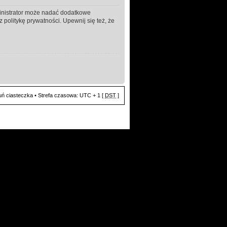
ministrator może nadać dodatkowe
politykę prywatności. Upewnij się też, że
ń ciasteczka
• Strefa czasowa: UTC + 1 [
DST
]