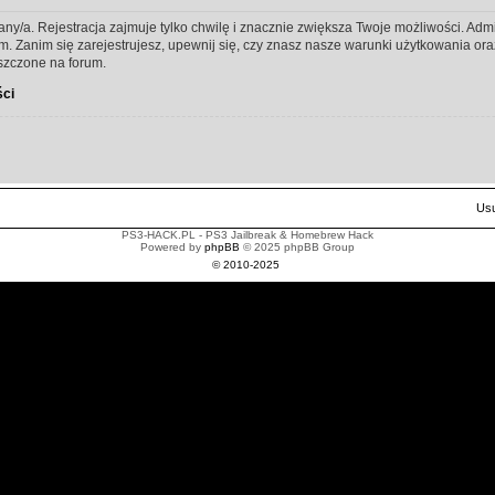
any/a. Rejestracja zajmuje tylko chwilę i znacznie zwiększa Twoje możliwości. Ad
Zanim się zarejestrujesz, upewnij się, czy znasz nasze warunki użytkowania oraz 
szczone na forum.
ści
Usu
PS3-HACK.PL - PS3 Jailbreak & Homebrew Hack
Powered by
phpBB
© 2025 phpBB Group
© 2010-2025