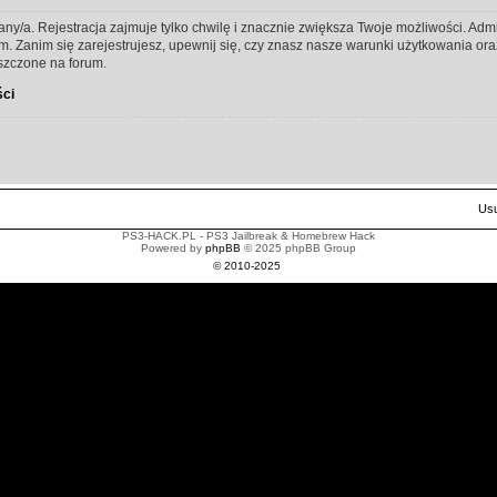
any/a. Rejestracja zajmuje tylko chwilę i znacznie zwiększa Twoje możliwości. Ad
Zanim się zarejestrujesz, upewnij się, czy znasz nasze warunki użytkowania oraz 
szczone na forum.
ści
Usu
PS3-HACK.PL - PS3 Jailbreak & Homebrew Hack
Powered by
phpBB
© 2025 phpBB Group
© 2010-2025