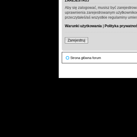
ZAREJESTRUJ
Aby się zalogować, musisz być zarejestrow
uprawnienia zarejestrowanym użytkownikom. 
przeczytałeś/aś wszystkie regulaminy umie
Warunki użytkowania
|
Polityka prywatno
Zarejestruj
Strona główna forum