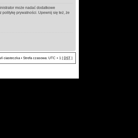
ministrator może nadać dodatkowe
politykę prywatności. Upewnij się też, że
ń ciasteczka
• Strefa czasowa: UTC + 1 [
DST
]