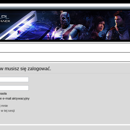
ów musisz się zalogować.
hasła
ie e-mail aktywacyjny
 mnie
w tej sesji