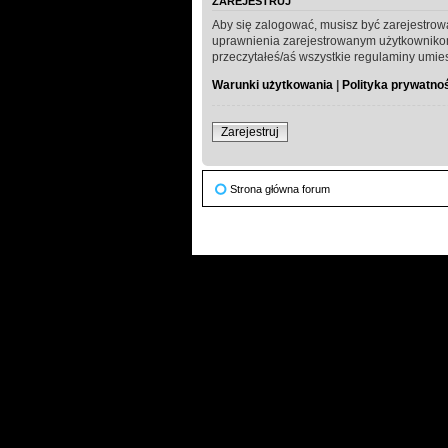
ZAREJESTRUJ
Aby się zalogować, musisz być zarejestrow
uprawnienia zarejestrowanym użytkownikom. 
przeczytałeś/aś wszystkie regulaminy umie
Warunki użytkowania
|
Polityka prywatno
Zarejestruj
Strona główna forum