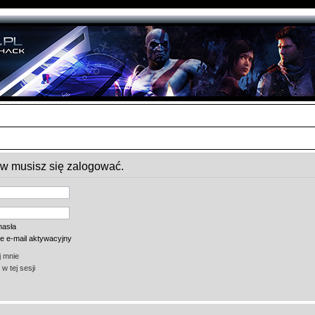
ów musisz się zalogować.
hasła
ie e-mail aktywacyjny
 mnie
w tej sesji