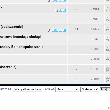
13.
1
2
3
4
ie
pr
20
35951
21.
1
2
pr
8
26650
15.
 [spolszczenie]
pr
51
64377
12.
1
2
3
4
rwisowa instrukcja obsługi
pr
0
9647
05.
endary Edition spolszczenie
pr
1
12385
26.
pr
9
22034
07.
olszczenie]
pr
2
15100
30.
pr
10
26804
29.
tarsze niż:
Sortuj wg
Sk