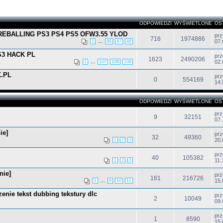
ODPOWIEDZI
WYŚWIETLONE
OS
EBALLING PS3 PS4 PS5 OFW3.55 YLOD
pr
716
1974886
...
07.
1
46
47
48
S3 HACK PL
pr
1623
2490206
...
02.
1
107
108
109
.PL
pr
0
554169
14.
ODPOWIEDZI
WYŚWIETLONE
OS
pr
9
32151
07.
ie]
pr
32
49360
20.
1
2
3
pr
40
105382
11.
1
2
3
nie]
pr
161
216726
...
15.
1
9
10
11
nie tekst dubbing tekstury dlc
pr
2
10049
09.
pr
1
8590
15.