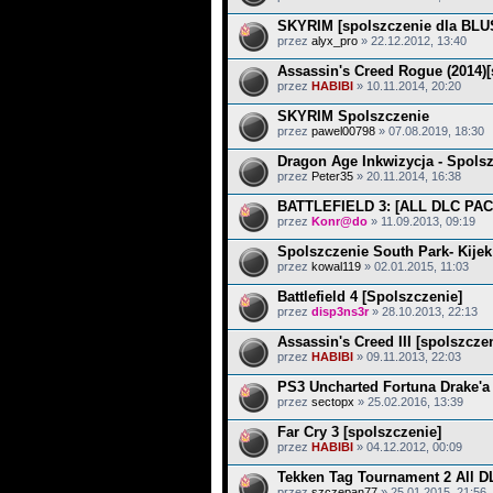
SKYRIM [spolszczenie dla BLU
przez
alyx_pro
» 22.12.2012, 13:40
Assassin's Creed Rogue (2014)[
przez
HABIBI
» 10.11.2014, 20:20
SKYRIM Spolszczenie
przez
pawel00798
» 07.08.2019, 18:30
Dragon Age Inkwizycja - Spols
przez
Peter35
» 20.11.2014, 16:38
BATTLEFIELD 3: [ALL DLC PAC
przez
Konr@do
» 11.09.2013, 09:19
Spolszczenie South Park- Kije
przez
kowal119
» 02.01.2015, 11:03
Battlefield 4 [Spolszczenie]
przez
disp3ns3r
» 28.10.2013, 22:13
Assassin's Creed III [spolszcze
przez
HABIBI
» 09.11.2013, 22:03
PS3 Uncharted Fortuna Drake'a 
przez
sectopx
» 25.02.2016, 13:39
Far Cry 3 [spolszczenie]
przez
HABIBI
» 04.12.2012, 00:09
Tekken Tag Tournament 2 All 
przez
szczepan77
» 25.01.2015, 21:56