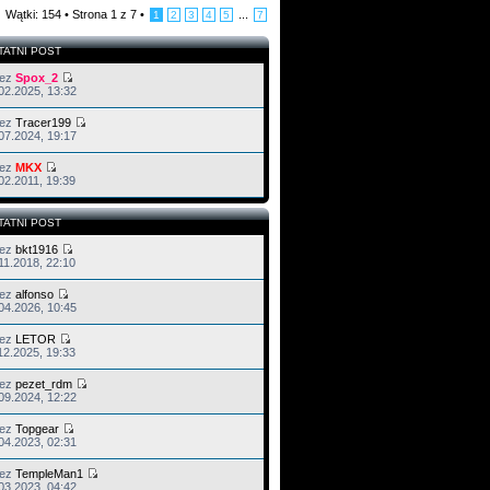
Wątki: 154 •
Strona
1
z
7
•
...
1
2
3
4
5
7
TATNI POST
zez
Spox_2
02.2025, 13:32
zez
Tracer199
07.2024, 19:17
zez
MKX
02.2011, 19:39
TATNI POST
zez
bkt1916
11.2018, 22:10
zez
alfonso
04.2026, 10:45
zez
LETOR
12.2025, 19:33
zez
pezet_rdm
09.2024, 12:22
zez
Topgear
04.2023, 02:31
zez
TempleMan1
03.2023, 04:42