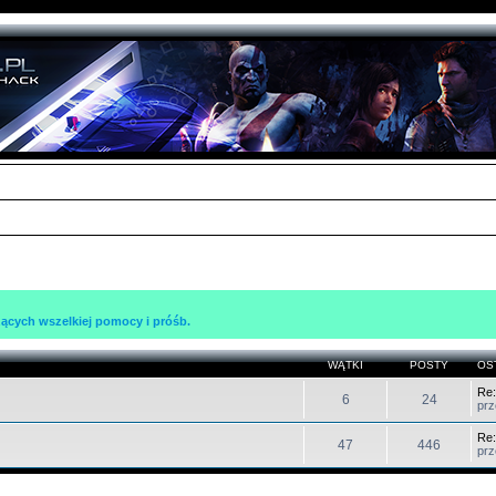
ących wszelkiej pomocy i próśb.
WĄTKI
POSTY
OS
Re:
6
24
pr
Re:
47
446
pr