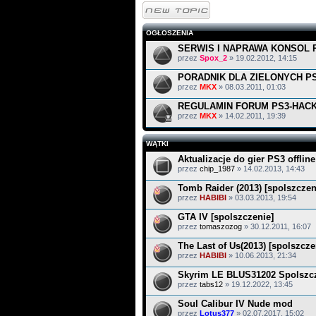
Napisz wątek
OGŁOSZENIA
SERWIS I NAPRAWA KONSOL R
przez
Spox_2
» 19.02.2012, 14:15
PORADNIK DLA ZIELONYCH P
przez
MKX
» 08.03.2011, 01:03
REGULAMIN FORUM PS3-HACK
przez
MKX
» 14.02.2011, 19:39
WĄTKI
Aktualizacje do gier PS3 offline
przez
chip_1987
» 14.02.2013, 14:43
Tomb Raider (2013) [spolszczen
przez
HABIBI
» 03.03.2013, 19:54
GTA IV [spolszczenie]
przez
tomaszozog
» 30.12.2011, 16:07
The Last of Us(2013) [spolszcze
przez
HABIBI
» 10.06.2013, 21:34
Skyrim LE BLUS31202 Spolszcze
przez
tabs12
» 19.12.2022, 13:45
Soul Calibur IV Nude mod
przez
Lotus377
» 02.07.2017, 15:02