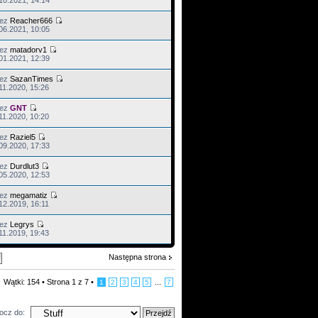
10.2021, 14:14
zez
Reacher666
06.2021, 10:05
zez
matadorv1
01.2021, 12:39
zez
SazanTimes
11.2020, 15:26
zez
GNT
11.2020, 10:20
zez
Raziel5
09.2020, 17:33
zez
Durdlut3
05.2020, 12:53
zez
megamatiz
12.2019, 16:11
zez
Legrys
11.2019, 19:43
Następna strona
Wątki: 154 •
Strona
1
z
7
•
...
1
2
3
4
5
7
ocz do: