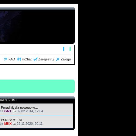
FAQ
mChat
Zarejestruj
Zaloguj
TATNI POST
 Poradnik dla nowego w…
zez
GNT
02.02.2014, 12:04
 PSN Stuff 1.81
zez
MKX
29.11.2020, 20:11