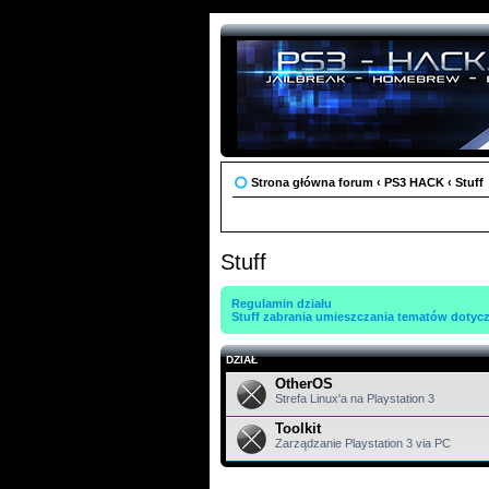
Strona główna forum
‹
PS3 HACK
‹
Stuff
Stuff
Regulamin działu
Stuff zabrania umieszczania tematów dotycz
DZIAŁ
OtherOS
Strefa Linux'a na Playstation 3
Toolkit
Zarządzanie Playstation 3 via PC