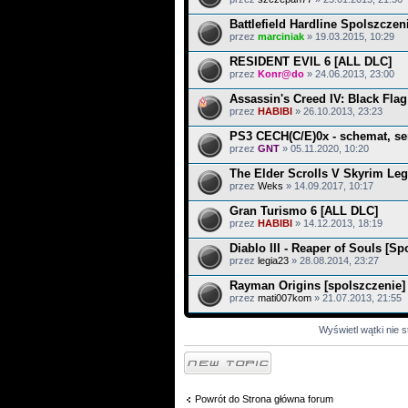
Battlefield Hardline Spolszczen
przez
marciniak
» 19.03.2015, 10:29
RESIDENT EVIL 6 [ALL DLC]
przez
Konr@do
» 24.06.2013, 23:00
Assassin's Creed IV: Black Flag
przez
HABIBI
» 26.10.2013, 23:23
PS3 CECH(C/E)0x - schemat, se
przez
GNT
» 05.11.2020, 10:20
The Elder Scrolls V Skyrim Leg
przez
Weks
» 14.09.2017, 10:17
Gran Turismo 6 [ALL DLC]
przez
HABIBI
» 14.12.2013, 18:19
Diablo III - Reaper of Souls [Sp
przez
legia23
» 28.08.2014, 23:27
Rayman Origins [spolszczenie]
przez
mati007kom
» 21.07.2013, 21:55
Wyświetl wątki nie s
Napisz wątek
Powrót do Strona główna forum