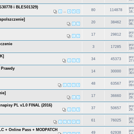
S30778 i BLES01329)
pr
80
114878
...
16.
1
4
5
6
spolszczenie]
pr
20
38462
06.
1
2
pr
17
29812
02.
1
2
zczenie
pr
3
17285
19.
K]
pr
34
45373
27.
1
2
3
k Prawdy
pr
14
30000
30.
pr
48
63567
09.
1
2
3
4
nie]
pr
17
36660
29.
1
2
napisy PL v1.0 FINAL (2016)
pr
37
50657
29.
1
2
3
pr
61
76025
26.
1
2
3
4
5
DLC + Online Pass + MODPATCH
pr
49
62938