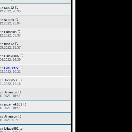
zez
tabs12
12.2022, 20:35
zez
szarek
12.2022, 23:04
zez
Pumpkin
12.2022, 03:37
zez
tabs12
05.2022, 15:37
zez
Cinek0002
04.2022, 16:39
zez
Lotus377
03.2022, 10:31
zez
Johny500
01.2022, 14:16
zez
Jimmson
11.2021, 18:54
zez
przemek101
11.2021, 18:43
zez
Jimmson
11.2021, 01:15
zez
lolface992