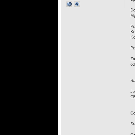
Do
My
Pr
Ko
Ko
Pr
Za
od
Sa
Je
CE
Co
St
Cz