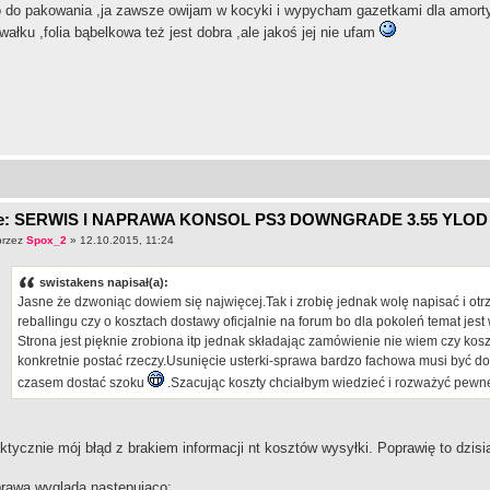
 do pakowania ,ja zawsze owijam w kocyki i wypycham gazetkami dla amort
wałku ,folia bąbelkowa też jest dobra ,ale jakoś jej nie ufam
e: SERWIS I NAPRAWA KONSOL PS3 DOWNGRADE 3.55 YLOD
przez
Spox_2
» 12.10.2015, 11:24
swistakens napisał(a):
Jasne że dzwoniąc dowiem się najwięcej.Tak i zrobię jednak wolę napisać i o
reballingu czy o kosztach dostawy oficjalnie na forum bo dla pokoleń temat jest
Strona jest pięknie zrobiona itp jednak składając zamówienie nie wiem czy koszt
konkretnie postać rzeczy.Usunięcie usterki-sprawa bardzo fachowa musi być do
czasem dostać szoku
.Szacując koszty chciałbym wiedzieć i rozważyć pewne 
ktycznie mój błąd z brakiem informacji nt kosztów wysyłki. Poprawię to dzisia
rawa wygląda następująco: