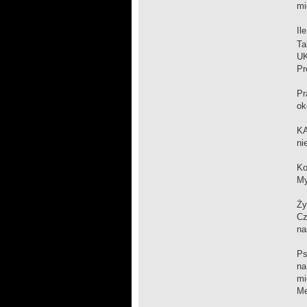
mi
Il
Ta
UK
Pr
Pr
ok
KA
ni
Ko
My
Ży
Cz
na
Ps
na
mi
Me