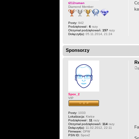
Co
t212ruman
Diamond Member
ka
Posty:
942
Podziękował :
6
razy
Otrzymał podziękowań:
157
razy
Dołączył(a):
05.11.2014, 21:24
Sponsorzy
R
Spox_2
VIP
Posty:
1033
Lokalizacja:
Kielce
Podziękował :
11
razy
Otrzymał podziękowań:
114
razy
Fa
Dołączył(a):
11.02.2012, 22:11
Firmware:
OFW
PSN ID:
Spox2
Sp