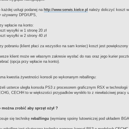
 każdej usługi podanej na
http://www.serwis.kielce.pl
należy doliczyć koszt w
 używamy DPD/UPS,
zy wpłacie na konto:
szt wysyłki w 1 stronę 20 zł
szt wysyłki w 2 strony 40 zł
zy pobraniu (klient płaci za wszystko na sam koniec) koszt jest powiększony 
wsze klient może we własnym zakresie wysłać do nas oraz jego kurier poc
ebrać (opcja przy wpłacie na konto).
ma kwestia żywotności konsoli po wykonanym reballingu:
żeli usterce uległa konsola PS3 z procesorem graficznym RSX w technolo
CHG, CECHH to w większości przypadków wynikło to z niewłaściwej pracy u
 można zrobić aby sprzęt ożył ?
osuje się technikę
reballingu
(wymianę spoiny lutowniczej pod układem BGA
y reballing jest skuteczną techniką naprawy konsol PS3 o modelach CEC