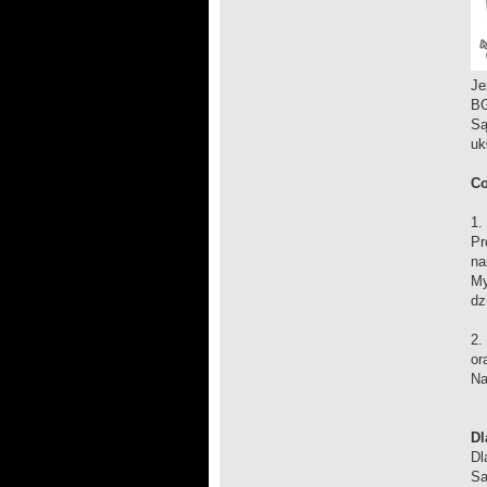
Je
B
Są
uk
Co
1.
Pr
na
My
dz
2.
or
Na
Dl
Dl
Sa