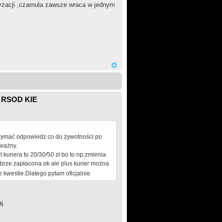
yzacji ,czarnula zawsze wraca w jednym
 RSOD KIE
trzymać odpowiedz co do żywotności po
 ważny.
 kuriera to 20/30/50 zł bo to np.zmienia
brze zapłacona ok ale plus kurier można
kwestie.Dlatego pytam oficjalnie.
j.