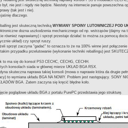
e był, nie jest i nigdy nie będzie. Niestety na internecie panuje powszechna op
prawy (tak jest i nie).
jaśnię dlaczego.
balling jest skuteczną techniką
WYMIANY SPOINY LUTOWNICZEJ POD U
ektroniczne dozna uszkodzenia mechanicznego od np. wstrząsów (dajmy na to
kie również naprawiamy) i sprzęt przestaje działać to można za pomocą doci
zycznie układ) czy sprzęt ruszy.
żeli sprzęt zaczyna "gadać" to oznacza to że na 100% winne jest połączen
takim przypadku przelutowanie (wykonanie techniki reballingu) jest SKU
k to ma się do konsol PS3 CECHC, CECHG, CECHH.
tych konsolach siada w głównej mierze UKŁAD BGA RSX.
dyna skuteczna naprawa takiej konsoli (mowa o naprawie która da drugie pełn
acy) to wymiana układu BGA NA NOWY. Problem jest następujący. SO
ŁADÓW BGA. Zatem zaczyna się kręcić błędne koło.
jęcie poglądowe układu BGA z portalu PurePC przedstawia jego strukturę.