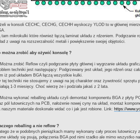
żeli w konsoli CECHC, CECHG, CECHH wyskoczy YLOD to w głównej mierze 
GA.
 tam mikrokulki które również łączą laminat układu z rdzeniem. Podgrzanie 
ład z uwagi na rozszerzalność metali i powiększenie swojej objętości.
 można zrobić aby ożywić konsolę ?
 Można zrobić Reflow czyli podgrzanie płyty głównej i wygrzanie układu graf
oblem techniki jest następujący: Podgrzewany jest układ, jego rdzeń oraz ca
m iż pod układem BGA łączą wszystkie kulki.
 tej techniki nie stosujemy z uwagi na jej charakter oraz żywotność sprzętu
iałają 1-3 miesięcy. Choć wierzę że i podziała jakaś z 2 lata.
 Można wykonać reballing układu czyli demontaż komponentu BGA z płyty PC
az pól lutowniczych na PCB, nałożenie nowej cyny na układ, montaż kompo
 naszym materiale doskonale widać co i jak jest robione. Link:
https://www.
aczego reballing a nie reflow ?
atego że w podobnych pieniążkach mamy wykonany cały proces lutowniczy z
me układy się psują, połączenia BGA pod nimi rzadko ale mimo wszystko naj