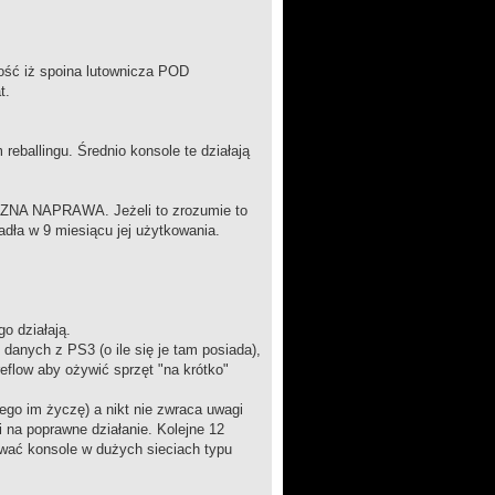
ć iż spoina lutownicza POD
t.
eballingu. Średnio konsole te działają
ZNA NAPRAWA. Jeżeli to zrozumie to
adła w 9 miesiącu jej użytkowania.
go działają.
anych z PS3 (o ile się je tam posiada),
flow aby ożywić sprzęt "na krótko"
zego im życzę) a nikt nie zwraca uwagi
i na poprawne działanie. Kolejne 12
ować konsole w dużych sieciach typu