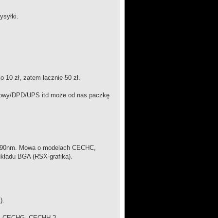
ysyłki.
o 10 zł, zatem łącznie 50 zł.
ztowy/DPD/UPS itd może od nas paczkę
gii 90nm. Mowa o modelach CECHC,
kładu BGA (RSX-grafika).
).
HC, CECHG, CECHH ?