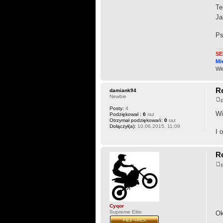
Te
Ja
Ps
SE
Mi
Wi
R
damiank94
Newbie
Posty:
4
Wi
Podziękował :
0
raz
Otrzymał podziękowań:
0
raz
Dołączył(a):
10.06.2015, 11:09
I 
R
Cyqor
Supreme Elite
Ok