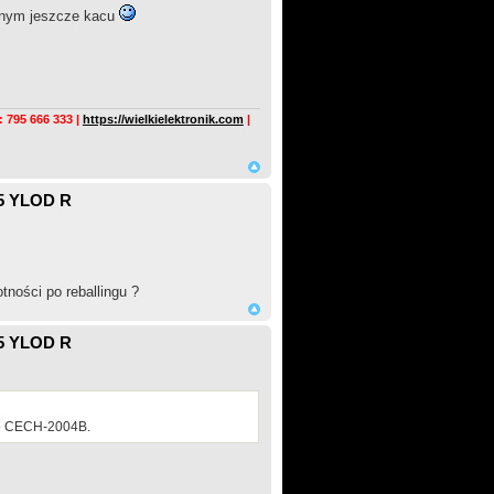
atnym jeszcze kacu
795 666 333 |
https://wielkielektronik.com
|
5 YLOD R
tności po reballingu ?
5 YLOD R
 to CECH-2004B.