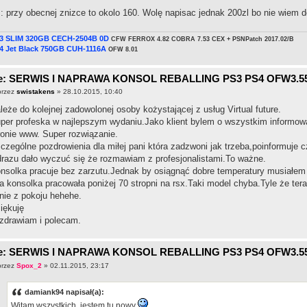
: przy obecnej znizce to okolo 160. Wolę napisac jednak 200zl bo nie wiem d
3 SLIM 320GB CECH-2504B 0D
CFW FERROX 4.82 COBRA 7.53 CEX + PSNPatch 2017.02/B
4 Jet Black 750GB CUH-1116A
OFW 8.01
e: SERWIS I NAPRAWA KONSOL REBALLING PS3 PS4 OFW3.5
przez
swistakens
» 28.10.2015, 10:40
leże do kolejnej zadowolonej osoby kożystającej z usług Virtual future.
per profeska w najlepszym wydaniu.Jako klient bylem o wszystkim informowa
ronie www. Super rozwiązanie.
czególne pozdrowienia dla miłej pani która zadzwoni jak trzeba,poinformuje c
razu dało wyczuć się że rozmawiam z profesjonalistami.To ważne.
nsolka pracuje bez zarzutu.Jednak by osiągnąć dobre temperatury musiałem
a konsolka pracowała poniżej 70 stropni na rsx.Taki model chyba.Tyle że ter
tnie z pokoju hehehe.
iękuję
zdrawiam i polecam.
e: SERWIS I NAPRAWA KONSOL REBALLING PS3 PS4 OFW3.5
przez
Spox_2
» 02.11.2015, 23:17
damiank94 napisał(a):
Witam wszystkich, jestem tu nowy