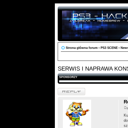
Strona główna forum
‹
PS3 SCENE
‹
New
SERWIS I NAPRAWA KONS
SPONSORZY
Odpowiedz
R
Ku
do
sz