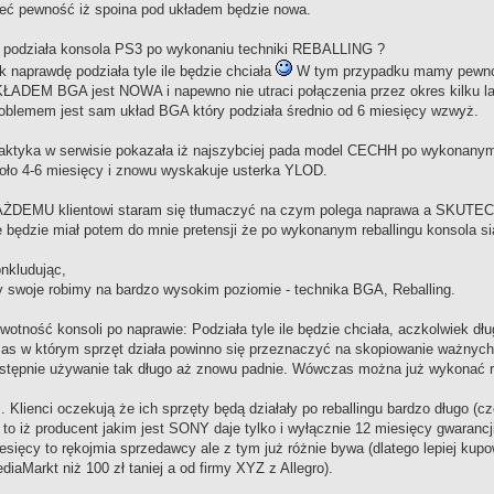
eć pewność iż spoina pod układem będzie nowa.
e podziała konsola PS3 po wykonaniu techniki REBALLING ?
k naprawdę podziała tyle ile będzie chciała
W tym przypadku mamy pewnoś
ŁADEM BGA jest NOWA i napewno nie utraci połączenia przez okres kilku la
oblemem jest sam układ BGA który podziała średnio od 6 miesięcy wzwyż.
aktyka w serwisie pokazała iż najszybciej pada model CECHH po wykonanym r
oło 4-6 miesięcy i znowu wyskakuje usterka YLOD.
ŻDEMU klientowi staram się tłumaczyć na czym polega naprawa a SKUTEC
e będzie miał potem do mnie pretensji że po wykonanym reballingu konsola si
nkludując,
 swoje robimy na bardzo wysokim poziomie - technika BGA, Reballing.
wotność konsoli po naprawie: Podziała tyle ile będzie chciała, aczkolwiek dłu
as w którym sprzęt działa powinno się przeznaczyć na skopiowanie ważnych d
stępnie używanie tak długo aż znowu padnie. Wówczas można już wykonać re
. Klienci oczekują że ich sprzęty będą działały po reballingu bardzo długo (c
 to iż producent jakim jest SONY daje tylko i wyłącznie 12 miesięcy gwarancj
esięcy to rękojmia sprzedawcy ale z tym już różnie bywa (dlatego lepiej kup
diaMarkt niż 100 zł taniej a od firmy XYZ z Allegro).