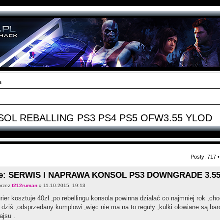
s
OL REBALLING PS3 PS4 PS5 OFW3.55 YLOD
Posty: 717 
e: SERWIS I NAPRAWA KONSOL PS3 DOWNGRADE 3.55
przez
t212ruman
» 11.10.2015, 19:13
rier kosztuje 40zł ,po rebellingu konsola powinna działać co najmniej rok ,ch
 dziś ,odsprzedany kumplowi ,więc nie ma na to reguły ,kulki ołowiane są b
ajsu .