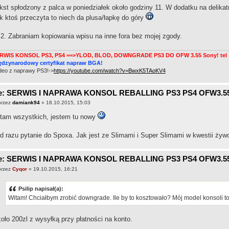
kst spłodzony z palca w poniedziałek około godziny 11. W dodatku na delik
k ktoś przeczyta to niech da plusa/łapkę do góry
2. Zabraniam kopiowania wpisu na inne fora bez mojej zgody.
RWIS KONSOL PS3, PS4 ==>YLOD, BLOD, DOWNGRADE PS3 DO OFW 3.55 Sony! tel : 
ędzynarodowy certyfikat napraw BGA!
deo z naprawy PS3!->
https://youtube.com/watch?v=BwxK5TAoKV4
e: SERWIS I NAPRAWA KONSOL REBALLING PS3 PS4 OFW3.5
przez
damiank94
» 18.10.2015, 15:03
tam wszystkich, jestem tu nowy
od razu pytanie do Spoxa. Jak jest ze Slimami i Super Slimami w kwestii żywo
e: SERWIS I NAPRAWA KONSOL REBALLING PS3 PS4 OFW3.5
przez
Cyqor
» 19.10.2015, 16:21
Psilip napisał(a):
Witam! Chciałbym zrobić downgrade. Ile by to kosztowało? Mój model konsoli
oło 200zl z wysyłką przy płatności na konto.