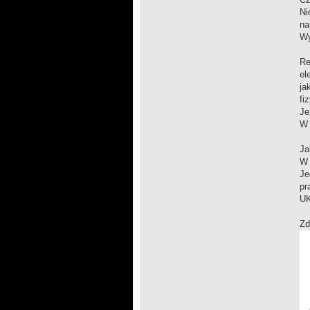
Ni
na
Wy
Re
el
ja
fi
Je
W 
Ja
W 
Je
pr
UK
Zd