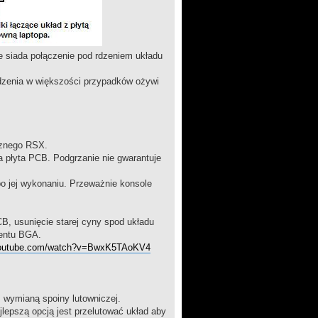
siada połączenie pod rdzeniem układu
rdzenia w większości przypadków ożywi
icznego RSX.
ła płyta PCB. Podgrzanie nie gwarantuje
 po jej wykonaniu. Przeważnie konsole
B, usunięcie starej cyny spod układu
nentu BGA.
youtube.com/watch?v=BwxK5TAoKV4
 wymianą spoiny lutowniczej.
lepszą opcją jest przelutować układ aby