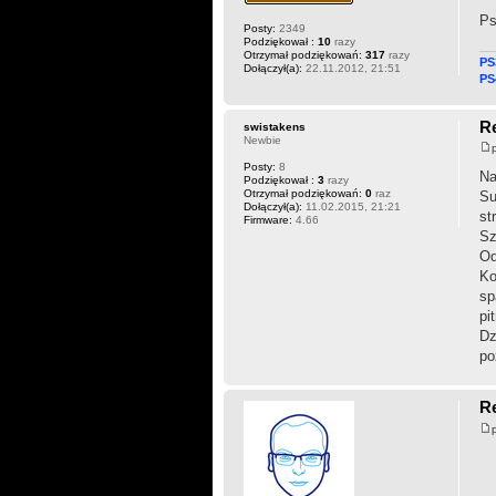
Ps
Posty:
2349
Podziękował :
10
razy
Otrzymał podziękowań:
317
razy
PS
Dołączył(a):
22.11.2012, 21:51
PS
R
swistakens
Newbie
Posty:
8
Na
Podziękował :
3
razy
Otrzymał podziękowań:
0
raz
Su
Dołączył(a):
11.02.2015, 21:21
st
Firmware:
4.66
Sz
Od
Ko
sp
pi
Dz
po
R