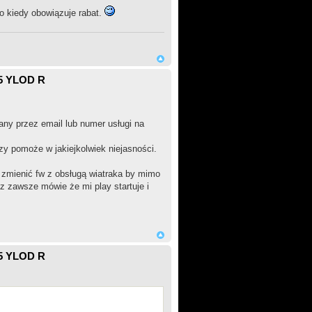
o kiedy obowiązuje rabat.
5 YLOD R
ny przez email lub numer usługi na
zy pomoże w jakiejkolwiek niejasności.
 zmienić fw z obsługą wiatraka by mimo
az zawsze mówie że mi play startuje i
5 YLOD R