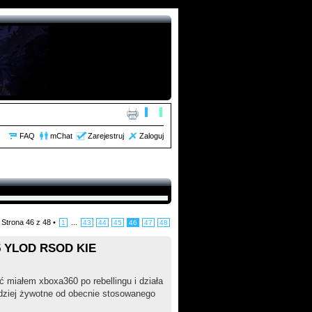
FAQ
mChat
Zarejestruj
Zaloguj
•
Strona
46
z
48
•
...
1
43
44
45
46
47
48
 YLOD RSOD KIE
oć miałem xboxa360 po rebellingu i działa
ardziej żywotne od obecnie stosowanego