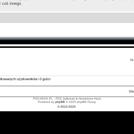
ż coś innego.
Sk
yfikowanych użytkowników i 0 gości
Usu
PS3-HACK.PL - PS3 Jailbreak & Homebrew Hack
Powered by
phpBB
© 2025 phpBB Group
© 2010-2025