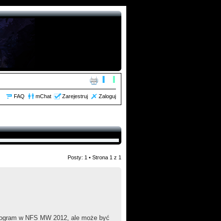
FAQ
mChat
Zarejestruj
Zaloguj
Posty: 1 • Strona
1
z
1
 pogram w NFS MW 2012, ale może być