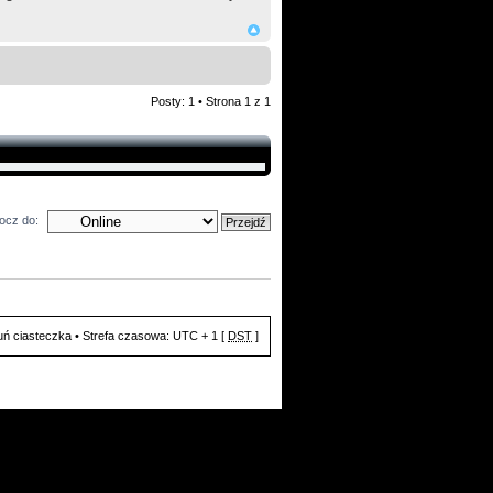
Posty: 1 • Strona
1
z
1
ocz do:
ń ciasteczka
• Strefa czasowa: UTC + 1 [
DST
]