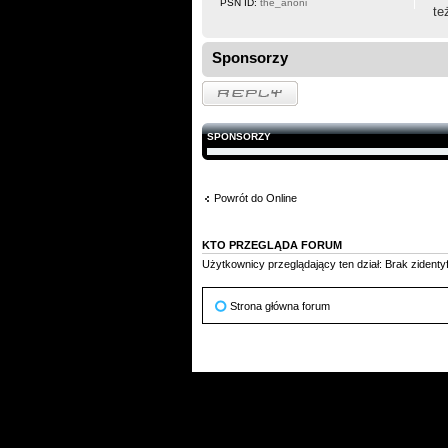
PSN ID:
the_anoni
te
Sponsorzy
Odpowiedz
SPONSORZY
Powrót do Online
KTO PRZEGLĄDA FORUM
Użytkownicy przeglądający ten dział: Brak zident
Strona główna forum