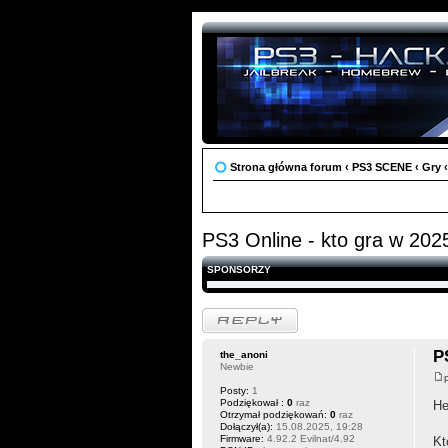
Strona główna forum
‹
PS3 SCENE
‹
Gry
‹
PS3 Online - kto gra w 202
SPONSORZY
Odpowiedz
P
the_anoni
Newbie
Posty:
1
Podziękował :
0
raz
H
Otrzymał podziękowań:
0
raz
Dołączył(a):
15.08.2025, 19:28
Firmware:
4.92.2 Evilnat/4.92
Kt