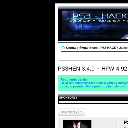
Strona główna forum
‹
PS3 HACK
‹
Jailb
PS3HEN 3.4.0 + HFW 4.92 —
Regulamin działu
Dział ten służy wyłącznie do wymiany luźny
próśb o pomoc, które powinny być stworzo
SPONSORZY
Odpowiedz
P