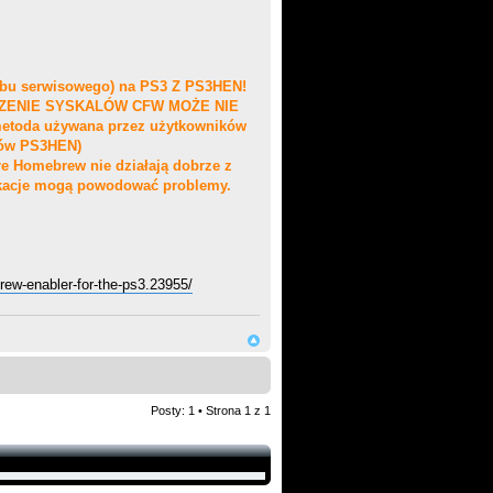
u serwisowego) na PS3 Z PS3HEN!
CZENIE SYSKALÓW CFW MOŻE NIE
oda używana przez użytkowników
ków PS3HEN)
re Homebrew nie działają dobrze z
ikacje mogą powodować problemy.
rew-enabler-for-the-ps3.23955/
Posty: 1 • Strona
1
z
1