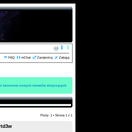
FAQ
mChat
Zarejestruj
Zaloguj
jest tworzenie nowych tematów dotyczących
Posty: 1 • Strona
1
z
1
rtd3w