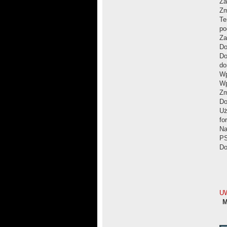
Za
Zm
Te
po
Za
Do
Do
do
Wp
Wp
Zm
Do
Uż
fo
Na
PS
Do
U
M