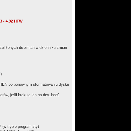
3 - 4.92 HFW
 zbliżonych do zmian w dzienniku zmian
)
je HEN po ponownym sformatowaniu dysku
erów, jeśli brakuje ich na dev_hdd0
(w trybie programisty)