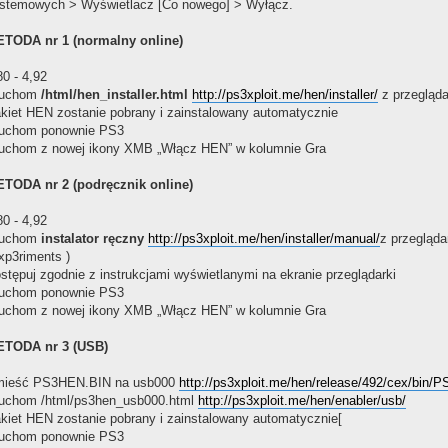
stemowych > Wyświetlacz [Co nowego] > Wyłącz.
TODA nr 1 (normalny online)
80 - 4,92
ruchom
/html/hen_installer.html
http://ps3xploit.me/hen/installer/
z przegląda
kiet HEN zostanie pobrany i zainstalowany automatycznie
uchom ponownie PS3
uchom z nowej ikony XMB „Włącz HEN” w kolumnie Gra
TODA nr 2 (podręcznik online)
80 - 4,92
ruchom
instalator ręczny
http://ps3xploit.me/hen/installer/manual/
z przegląd
p3riments )
stępuj zgodnie z instrukcjami wyświetlanymi na ekranie przeglądarki
uchom ponownie PS3
uchom z nowej ikony XMB „Włącz HEN” w kolumnie Gra
TODA nr 3 (USB)
ieść PS3HEN.BIN na usb000
http://ps3xploit.me/hen/release/492/cex/bin
uchom /html/ps3hen_usb000.html
http://ps3xploit.me/hen/enabler/usb/
kiet HEN zostanie pobrany i zainstalowany automatycznie[
uchom ponownie PS3