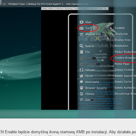
N Enable będzie domyślną ikoną startową XMB po instalacji. Aby działała po