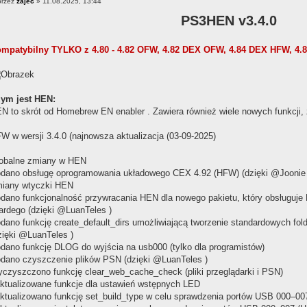
przez
zajec
» 11.08.2025, 13:44
PS3HEN v3.4.0
mpatybilny TYLKO z 4.80 - 4.82 OFW, 4.82 DEX OFW, 4.84 DEX HFW, 4.8
ym jest HEN:
N to skrót od Homebrew EN enabler . Zawiera również wiele nowych funkcji,
W w wersji 3.4.0 (najnowsza aktualizacja (03-09-2025)
obalne zmiany w HEN
dano obsługę oprogramowania układowego CEX 4.92 (HFW) (dzięki @Joonie 
iany wtyczki HEN
dano funkcjonalność przywracania HEN dla nowego pakietu, który obsługu
ardego (dzięki @LuanTeles )
dano funkcję create_default_dirs umożliwiającą tworzenie standardowych fold
zięki @LuanTeles )
dano funkcję DLOG do wyjścia na usb000 (tylko dla programistów)
dano czyszczenie plików PSN (dzięki @LuanTeles )
czyszczono funkcję clear_web_cache_check (pliki przeglądarki i PSN)
ktualizowane funkcje dla ustawień wstępnych LED
ktualizowano funkcję set_build_type w celu sprawdzenia portów USB 000–007 