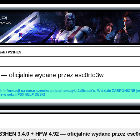
reak / PS3HEN
 oficjalnie wydane przez esc0rtd3w
ch informacji na temat szeroko pojętej tematyki Jailbreak'u. W dziale ZABRONIONE 
ne w sekcji PS3 HELP DESK!
S3HEN 3.4.0 + HFW 4.92 — oficjalnie wydane przez esc0