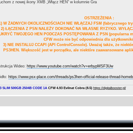
uchom z nowej ikony XMB „Włącz HEN” w kolumnie Gra
OSTRZEŻENIA :
1) W ŻADNYCH OKOLICZNOŚCIACH NIE WŁĄCZAJ FSM (fabrycznego tryb
2) ŁĄCZENIA Z PSN NALEŻY DOKONAĆ NA WŁASNE RYZYKO. WYŁĄ
UKRYĆ TWOJEGO HEN PODCZAS POSTĘPOWANIA Z PSN (popularna met
CFW może nie być odpowiednia dla użytkowni
3) NIE INSTALUJ CCAPI (API ControlConsole). Uważaj także, że niektó
PS3HEN. Większość jest w porządku, ale niektóre zaawansowane apl
strukcja Wideo:
https://www.youtube.com/watch?v=erbypMSF3Uw
ódło:
https://www.psx-place.com/threads/ps3hen-official-release-thread-homeb
3 SLIM 500GB 2504B CODE 1A
CFW 4.93 Evilnat Cobra (8.5)
​
https://digitalbooster.pl/