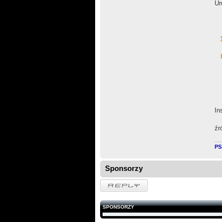
Ur
In
źr
PS
Sponsorzy
Odpowiedz
SPONSORZY