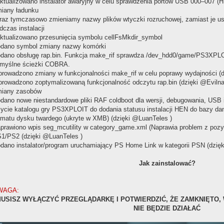
ktualizowano instalator awaryjny w celu sprawdzenia portów USB 000–007
iany ładunku
raz tymczasowo zmieniamy nazwy plików wtyczki rozruchowej, zamiast je us
dczas instalacji
ktualizowano przesunięcia symbolu cellFsMkdir_symbol
dano symbol zmiany nazwy komórki
dano obsługę rap.bin. Funkcja make_rif sprawdza /dev_hdd0/game/PS3XPLO
myślne ścieżki COBRA.
rowadzono zmiany w funkcjonalności make_rif w celu poprawy wydajności (d
rowadzono zoptymalizowaną funkcjonalność odczytu rap.bin (dzięki @Evilna
iany zasobów
dano nowe niestandardowe pliki RAF coldboot dla wersji, debugowania, USB
ycie katalogu gry PS3XPLOIT do dodania statusu instalacji HEN do bazy 
rmatu dysku twardego (ukryte w XMB) (dzięki @LuanTeles )
prawiono wpis seg_mcutility w category_game.xml (Naprawia problem z pozyc
1/PS2 (dzięki @LuanTeles )
dano instalator/program uruchamiający PS Home Link w kategorii PSN (dzię
Jak zainstalować?
WAGA:
USISZ WYŁĄCZYĆ PRZEGLĄDARKĘ I POTWIERDZIĆ, ŻE ZAMKNIĘTO,
NIE BĘDZIE DZIAŁAĆ