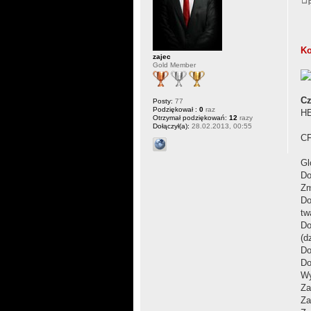
Ko
zajec
Gold Member
Cz
Posty:
77
Podziękował :
0
raz
HE
Otrzymał podziękowań:
12
razy
Dołączył(a):
28.02.2013, 00:55
CF
Gl
Do
Zm
Do
tw
Do
(d
Do
Do
Wy
Za
Za