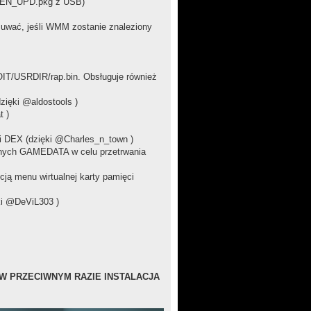
 (HEN_UPD.pkg z USB)
uwać, jeśli WMM zostanie znaleziony
IT/USRDIR/rap.bin. Obsługuje również
zięki @aldostools )
t )
 i DEX (dzięki @Charles_n_town )
danych GAMEDATA w celu przetrwania
ją menu wirtualnej karty pamięci
ki @DeViL303 )
 W PRZECIWNYM RAZIE INSTALACJA