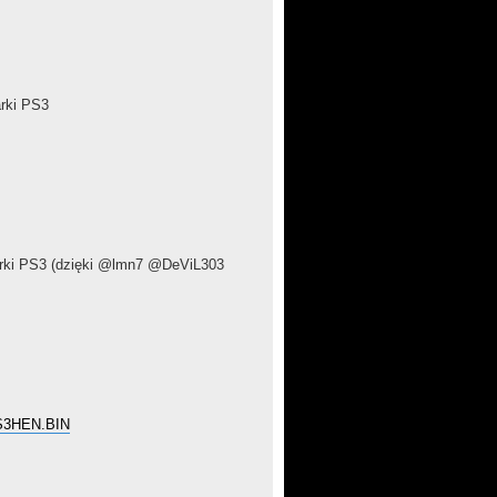
rki PS3
arki PS3 (dzięki @lmn7 @DeViL303
/PS3HEN.BIN