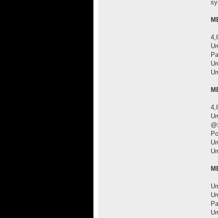
sy
ME
4,
U
Pa
Ur
Ur
ME
4,
U
@x
Po
Ur
Ur
ME
Um
Ur
Pa
Ur