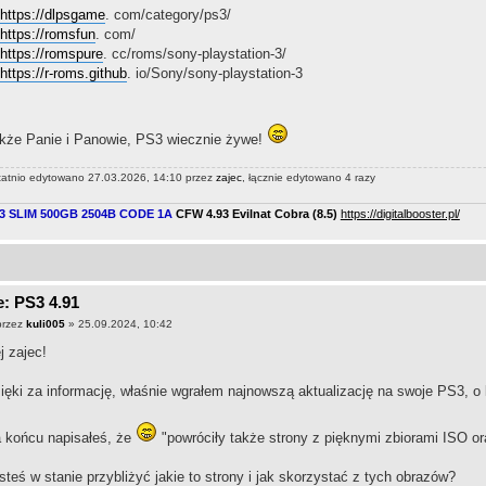
https://dlpsgame
. com/category/ps3/
https://romsfun
. com/
https://romspure
. cc/roms/sony-playstation-3/
https://r-roms.github
. io/Sony/sony-playstation-3
kże Panie i Panowie, PS3 wiecznie żywe!
tatnio edytowano 27.03.2026, 14:10 przez
zajec
, łącznie edytowano 4 razy
3 SLIM 500GB 2504B CODE 1A
CFW 4.93 Evilnat Cobra (8.5)
​
https://digitalbooster.pl/
: PS3 4.91
przez
kuli005
» 25.09.2024, 10:42
j zajec!
ięki za informację, właśnie wgrałem najnowszą aktualizację na swoje PS3, o 
 końcu napisałeś, że
"powróciły także strony z pięknymi zbiorami ISO 
steś w stanie przybliżyć jakie to strony i jak skorzystać z tych obrazów?