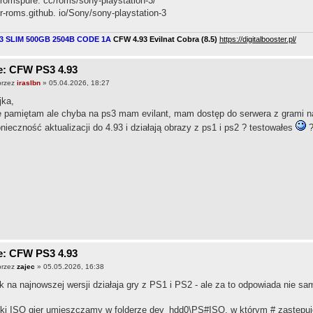
 romspure. cc/roms/sony-playstation-3/
 r-roms.github. io/Sony/sony-playstation-3
3 SLIM 500GB 2504B CODE 1A
CFW 4.93 Evilnat Cobra (8.5)
​
https://digitalbooster.pl/
e: CFW PS3 4.93
przez
iraslbn
» 05.04.2026, 18:27
jka,
e pamiętam ale chyba na ps3 mam evilant, mam dostęp do serwera z grami n
nieczność aktualizacji do 4.93 i działają obrazy z ps1 i ps2 ? testowałes
e: CFW PS3 4.93
przez
zajec
» 05.05.2026, 16:38
k na najnowszej wersji działaja gry z PS1 i PS2 - ale za to odpowiada ni
iki ISO gier umieszczamy w folderze dev_hdd0\PS#ISO, w którym # zastęp