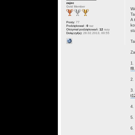
zajec
Gold Member
We
Ta
A 
Posty:
77
ko
Podziękował :
0
raz
Otrzymał podziękowań:
12
razy
st
Dołączył(a):
28.02.2013, 00:55
Ta
Za
1.
f8
2.
3.
t1
4.
5.
6.