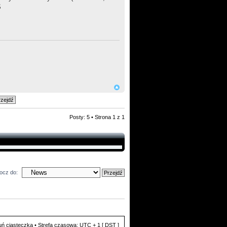
S
Posty: 5 • Strona
1
z
1
ocz do:
ń ciasteczka
• Strefa czasowa: UTC + 1 [
DST
]