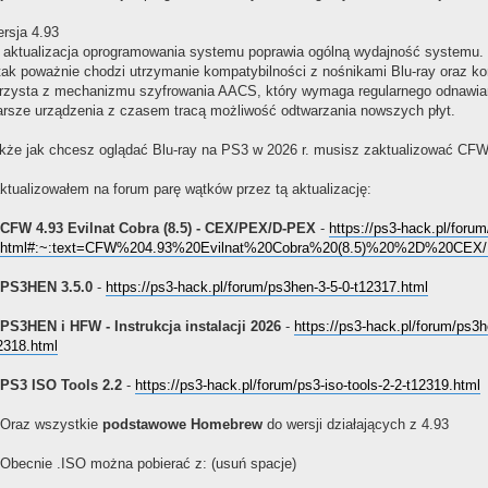
rsja 4.93
 aktualizacja oprogramowania systemu poprawia ogólną wydajność systemu.
tak poważnie chodzi utrzymanie kompatybilności z nośnikami Blu-ray oraz ko
rzysta z mechanizmu szyfrowania AACS, który wymaga regularnego odnawiani
arsze urządzenia z czasem tracą możliwość odtwarzania nowszych płyt.
kże jak chcesz oglądać Blu-ray na PS3 w 2026 r. musisz zaktualizować CFW
ktualizowałem na forum parę wątków przez tą aktualizację:
CFW 4.93 Evilnat Cobra (8.5) - CEX/PEX/D-PEX
-
https://ps3-hack.pl/foru
.html#:~:text=CFW%204.93%20Evilnat%20Cobra%20(8.5)%20%2D%20CE
PS3HEN 3.5.0
-
https://ps3-hack.pl/forum/ps3hen-3-5-0-t12317.html
PS3HEN i HFW - Instrukcja instalacji 2026
-
https://ps3-hack.pl/forum/ps3he
2318.html
PS3 ISO Tools 2.2
-
https://ps3-hack.pl/forum/ps3-iso-tools-2-2-t12319.html
 Oraz wszystkie
podstawowe Homebrew
do wersji działających z 4.93
 Obecnie .ISO można pobierać z: (usuń spacje)