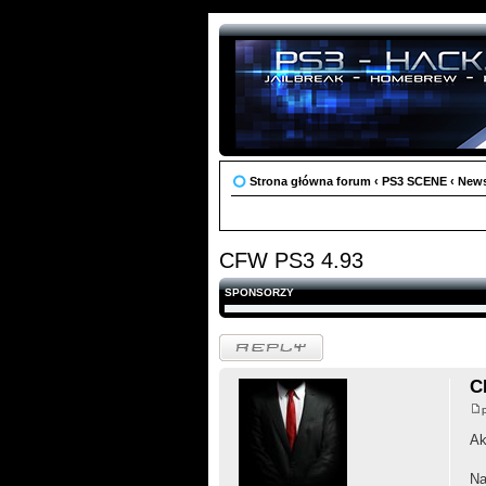
Strona główna forum
‹
PS3 SCENE
‹
New
CFW PS3 4.93
SPONSORZY
Odpowiedz
C
Ak
Na