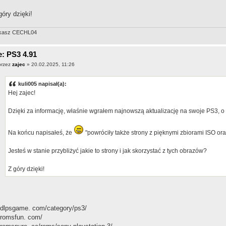
góry dzięki!
kasz CECHL04
: PS3 4.91
przez
zajec
» 20.02.2025, 11:26
kuli005 napisał(a):
Hej zajec!
Dzięki za informację, właśnie wgrałem najnowszą aktualizację na swoje PS3, o 
Na końcu napisałeś, że
"powróciły także strony z pięknymi zbiorami ISO o
Jesteś w stanie przybliżyć jakie to strony i jak skorzystać z tych obrazów?
Z góry dzięki!
 dlpsgame. com/category/ps3/
 romsfun. com/