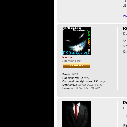
c)
d)
PS
R
he
ni
Ko
iraslbn
Supreme Elite
Posty:
1454
Podziękował :
2
razy
Otrzymał podziękowań:
131
razy
Dołączył(a):
20.05.2011, 07:59
Firmware:
CFW3.55 KMEAW
R
Ta
Pl