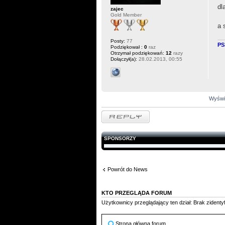
dl
zajec
Gold Member
a 
Posty:
77
PS
Podziękował :
0
raz
Otrzymał podziękowań:
12
razy
Dołączył(a):
28.02.2013, 00:55
Wyświe
Odpowiedz
SPONSORZY
Powrót do News
KTO PRZEGLĄDA FORUM
Użytkownicy przeglądający ten dział: Brak zident
Strona główna forum