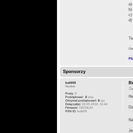
a)
b)
c)
d)
Ta
Os
PS
Sponsorzy
Re
kuli005
Newbie
Posty:
9
He
Podziękował :
2
razy
Otrzymał podziękowań:
0
raz
Dołączył(a):
03.05.2019, 11:44
Dz
Firmware:
CECHL04
PSN ID:
kuli005
Na
Je