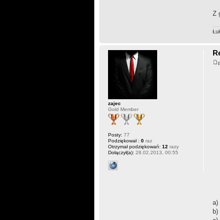
Z 
Łu
Re
zajec
Gold Member
Posty:
77
Podziękował :
0
raz
Otrzymał podziękowań:
12
razy
Dołączył(a):
28.02.2013, 00:55
a)
b)