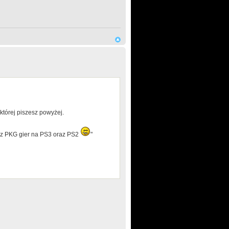
której piszesz powyżej.
raz PKG gier na PS3 oraz PS2
"