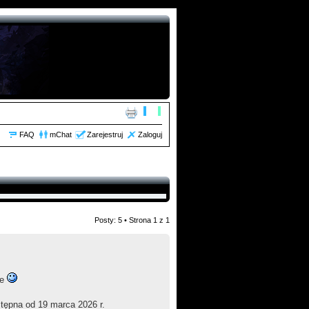
FAQ
mChat
Zarejestruj
Zaloguj
Posty: 5 • Strona
1
z
1
ie
ępna od 19 marca 2026 r.