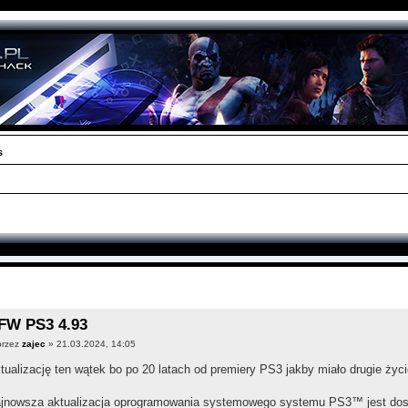
s
FW PS3 4.93
przez
zajec
» 21.03.2024, 14:05
tualizację ten wątek bo po 20 latach od premiery PS3 jakby miało drugie życ
jnowsza aktualizacja oprogramowania systemowego systemu PS3™ jest dost