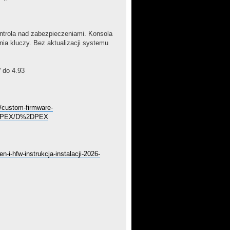
ntrola nad zabezpieczeniami. Konsola
a kluczy. Bez aktualizacji systemu
 do 4.93
m/custom-firmware-
X/PEX/D%2DPEX
n-i-hfw-instrukcja-instalacji-2026-