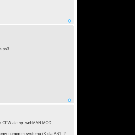
a ps3.
?
e sam CFW ale np. webMAN MOD
ujemy numerem systemu (X dla PS1, 2