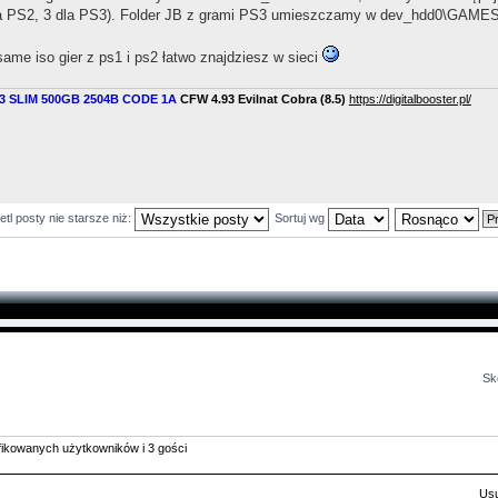
a PS2, 3 dla PS3). Folder JB z grami PS3 umieszczamy w dev_hdd0\GAME
same iso gier z ps1 i ps2 łatwo znajdziesz w sieci
3 SLIM 500GB 2504B CODE 1A
CFW 4.93 Evilnat Cobra (8.5)
​
https://digitalbooster.pl/
tl posty nie starsze niż:
Sortuj wg
Sk
yfikowanych użytkowników i 3 gości
Usu