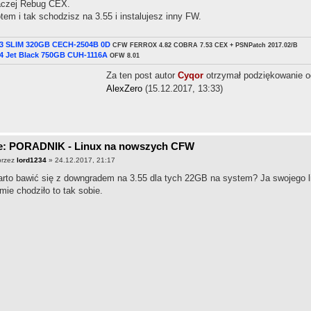
czej Rebug CEX.
tem i tak schodzisz na 3.55 i instalujesz inny FW.
3 SLIM 320GB CECH-2504B 0D
CFW FERROX 4.82 COBRA 7.53 CEX + PSNPatch 2017.02/B
4 Jet Black 750GB CUH-1116A
OFW 8.01
Za ten post autor
Cyqor
otrzymał podziękowanie o
AlexZero
(15.12.2017, 13:33)
e: PORADNIK - Linux na nowszych CFW
przez
lord1234
» 24.12.2017, 21:17
rto bawić się z downgradem na 3.55 dla tych 22GB na system? Ja swojego li
mie chodziło to tak sobie.