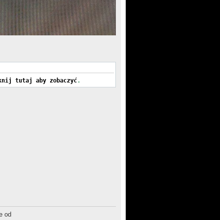
knij tutaj aby zobaczyć
.
e od