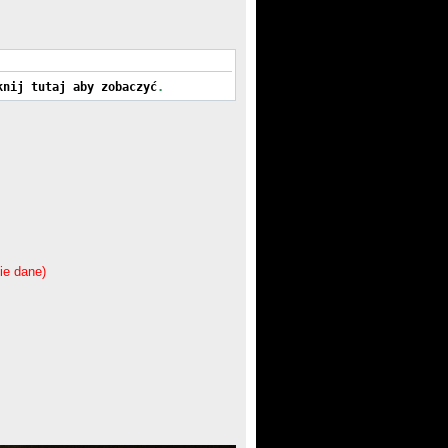
knij tutaj aby zobaczyć
.
ie dane)