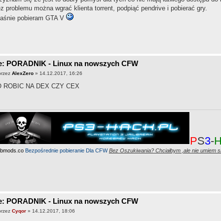
z problemu można wgrać klienta torrent, podpiąć pendrive i pobierać gry.
aśnie pobieram GTA V
e: PORADNIK - Linux na nowszych CFW
przez
AlexZero
» 14.12.2017, 16:26
O ROBIC NA DEX CZY CEX
P
S
3
-
bmods.co
Bezpośrednie pobieranie Dla CFW
Bez Oszukiwania? Chciałbym ,ale nie umiem 
e: PORADNIK - Linux na nowszych CFW
przez
Cyqor
» 14.12.2017, 18:06