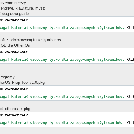
trzebne rzeczy:
Pendrive, klawiatura, mysz
Rebug downgrade
OD:
ZAZNACZ CAŁY
waga! Materiał widoczny tylko dla zalogowanych użytkowników.
Kli
Soft z odblokowaną funkcją other os
 GB dla Other Os
OD:
ZAZNACZ CAŁY
waga! Materiał widoczny tylko dla zalogowanych użytkowników.
Kli
Programy
herOS Prep Tool v1.0.pkg
OD:
ZAZNACZ CAŁY
waga! Materiał widoczny tylko dla zalogowanych użytkowników.
Kli
ot_otheros++.pkg
OD:
ZAZNACZ CAŁY
waga! Materiał widoczny tylko dla zalogowanych użytkowników.
Kli