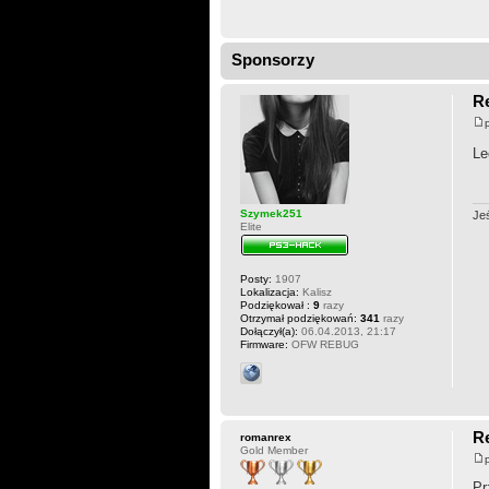
Sponsorzy
R
Le
Szymek251
Je
Elite
Posty:
1907
Lokalizacja:
Kalisz
Podziękował :
9
razy
Otrzymał podziękowań:
341
razy
Dołączył(a):
06.04.2013, 21:17
Firmware:
OFW REBUG
R
romanrex
Gold Member
Pr