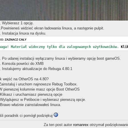
. Wybierasz 1 opcję.
.Powinieneś widzieć ekran ładowania linuxa, a następnie pulpit.
. Instalacja linuxa na dysku.
OD:
ZAZNACZ CAŁY
waga! Materiał widoczny tylko dla zalogowanych użytkowników.
Kli
. Po udanej instalacji wyłączamy linuxa i wybieramy opcję boot gameOS.
. Konsola powróci do XMB
. Instalujemy aktualizacje do Rebuga 4.80.1
k wejść na OtherOS na 4.80?
Zainstaluj i uruchom najnowsze Rebug Toolbox.
W pierwszej kolumnie masz opcje Boot OtherOS
 Klikasz i uruchamiasz pierwszą opcje
 Wylądujesz w Petibocie i wybierasz pierwszą opcje.
 Brawo właśnie zainstalowałeś linuxa.
śli poradnik ci pomógł podziękuj
Za ten post autor
romanrex
otrzymał podziękowani