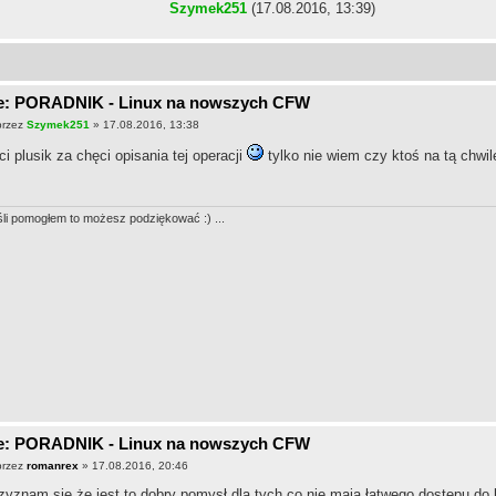
Szymek251
(17.08.2016, 13:39)
e: PORADNIK - Linux na nowszych CFW
przez
Szymek251
» 17.08.2016, 13:38
ci plusik za chęci opisania tej operacji
tylko nie wiem czy ktoś na tą chwil
śli pomogłem to możesz podziękować :) ...
e: PORADNIK - Linux na nowszych CFW
przez
romanrex
» 17.08.2016, 20:46
zyznam się że jest to dobry pomysł dla tych co nie mają łatwego dostępu do