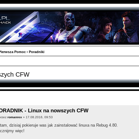
Pierwsza Pomoc
‹
Poradniki
szych CFW
ORADNIK - Linux na nowszych CFW
przez
romanrex
» 17.08.2016, 09:53
tam, dzisiaj pokieruje was jak zainstalować linuxa na Rebug 4.80.
cznijmy więc!