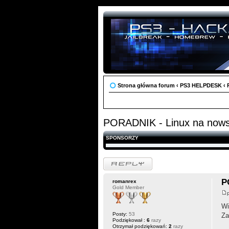
Strona główna forum
‹
PS3 HELPDESK
‹
PORADNIK - Linux na now
SPONSORZY
Odpowiedz
P
romanrex
Gold Member
Wi
Posty:
53
Za
Podziękował :
6
razy
Otrzymał podziękowań:
2
razy