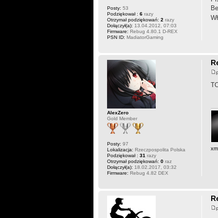
Be
Posty:
53
Podziękował :
6
razy
Wł
Otrzymał podziękowań:
2
razy
Dołączył(a):
13.04.2012, 07:03
Firmware:
Rebug 4.80.1 D-REX
PSN ID:
MadiatorGaming
R
T
AlexZero
Gold Member
Posty:
97
xm
Lokalizacja:
Rzeczpospolita Polska
Podziękował :
31
razy
Otrzymał podziękowań:
0
raz
Dołączył(a):
18.02.2017, 03:32
Firmware:
Rebug 4.82 DEX
R