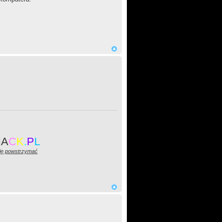
H
A
C
K
.
P
L
się powstrzymać