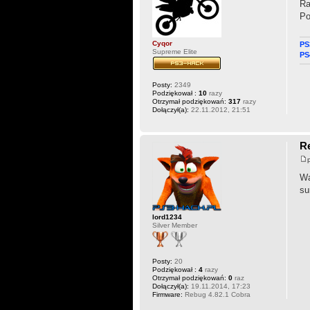
Ra
Po
Cyqor
PS
Supreme Elite
PS
Posty:
2349
Podziękował :
10
razy
Otrzymał podziękowań:
317
razy
Dołączył(a):
22.11.2012, 21:51
R
Wa
su
lord1234
Silver Member
Posty:
20
Podziękował :
4
razy
Otrzymał podziękowań:
0
raz
Dołączył(a):
19.11.2014, 17:23
Firmware:
Rebug 4.82.1 Cobra