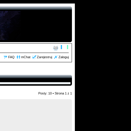
FAQ
mChat
Zarejestruj
Zaloguj
Posty: 10 • Strona
1
z
1