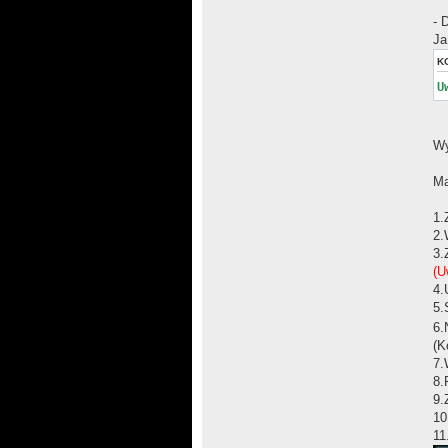
- 
Ja
K
U
Wy
Ma
1.
2.
3.
(U
4.
5.
6.
(K
7.
8.
9.
10
11