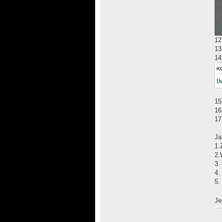
12
13
14
K
U
15
16
17
Ja
1.
2.
3.
4.
5.
Je