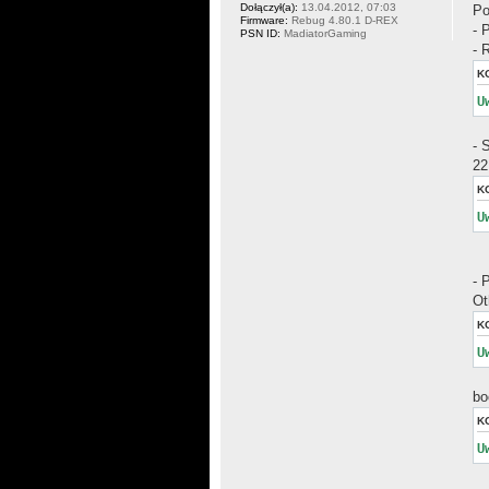
Dołączył(a):
13.04.2012, 07:03
Po
Firmware:
Rebug 4.80.1 D-REX
- 
PSN ID:
MadiatorGaming
- 
K
U
- 
22
K
U
- 
Ot
K
U
bo
K
U