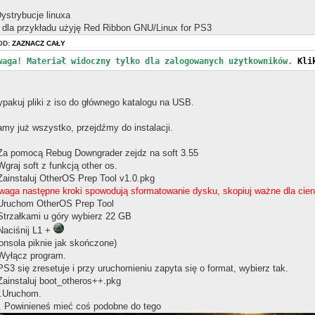
Dystrybucje linuxa
 dla przykładu użyję Red Ribbon GNU/Linux for PS3
OD:
ZAZNACZ CAŁY
waga! Materiał widoczny tylko dla zalogowanych użytkowników.
Kli
pakuj pliki z iso do głównego katalogu na USB.
my już wszystko, przejdźmy do instalacji.
Za pomocą Rebug Downgrader zejdz na soft 3.55
Wgraj soft z funkcją other os.
Zainstaluj OtherOS Prep Tool v1.0.pkg
waga następne kroki spowodują sformatowanie dysku, skopiuj ważne dla cien
Uruchom OtherOS Prep Tool
Strzałkami u góry wybierz 22 GB
Naciśnij L1 +
onsola piknie jak skończone)
Wyłącz program.
PS3 się zresetuje i przy uruchomieniu zapyta się o format, wybierz tak.
Zainstaluj boot_otheros++.pkg
.Uruchom.
. Powinieneś mieć coś podobne do tego