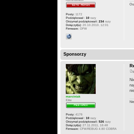
Ou
Posty:
1172
Podziękował :
10
razy
Otrzymał podziękowań:
234
razy
Dołączył(a):
20.10.2010, 12:01
Firmware:
OFW
Sponsorzy
Re
Ni
na
ni
marciniak
Elite
Ni
Posty:
4176
Podziękował :
10
razy
Otrzymał podziękowań:
526
razy
Dołączył(a):
27.11.2011, 16:48
Firmware:
CFW.REBUG 4.80 COBRA