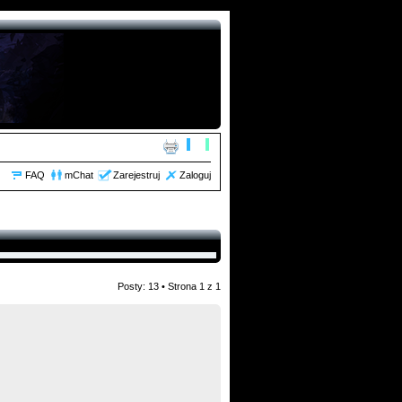
FAQ
mChat
Zarejestruj
Zaloguj
Posty: 13 • Strona
1
z
1