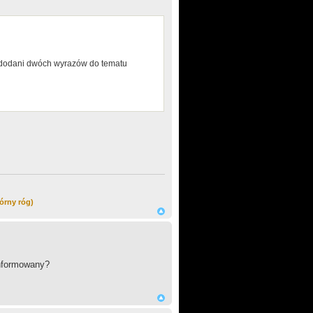
o dodani dwóch wyrazów do tematu
órny róg)
informowany?