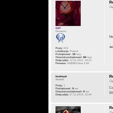
Re
GNT
Donators
Ni
Je
Posty:
616
Lokalizacja:
Poland
Podziękował :
10
razy
Otrzymał podziękowań:
84
razy
Dołączył(a):
12.01.2012, 18:22
Firmware:
HABIB/Cobra 4.84
Re
beatlaypl
Newbie
Posty:
1
Co
Podziękował :
0
raz
Otrzymał podziękowań:
0
raz
50
Dołączył(a):
27.12.2015, 10:40
Re