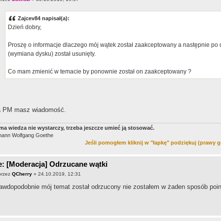
Zajcev84 napisał(a):
Dzień dobry,
Proszę o informacje dlaczego mój wątek został zaakceptowany a następnie p
(wymiana dysku) został usunięty.
Co mam zmienić w temacie by ponownie został on zaakceptowany ?
 PM masz wiadomość.
ma wie­dza nie wys­tar­czy, trze­ba jeszcze umieć ją stosować.
hann Wolfgang Goethe
Jeśli pomogłem kliknij w "łapkę" podziękuj (prawy g
: [Moderacja] Odrzucane wątki
przez
QCherry
» 24.10.2019, 12:31
awdopodobnie mój temat został odrzucony nie zostałem w żaden sposób po