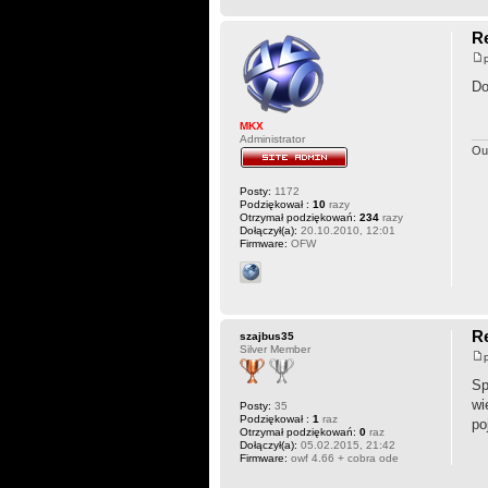
Re
Do
MKX
Administrator
Ou
Posty:
1172
Podziękował :
10
razy
Otrzymał podziękowań:
234
razy
Dołączył(a):
20.10.2010, 12:01
Firmware:
OFW
Re
szajbus35
Silver Member
Sp
wi
Posty:
35
Podziękował :
1
raz
po
Otrzymał podziękowań:
0
raz
Dołączył(a):
05.02.2015, 21:42
Firmware:
owf 4.66 + cobra ode