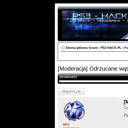
Strona główna forum
‹
PS3-HACK.PL
‹
F
[Moderacja] Odrzucane wąt
SPONSORZY
Odpowiedz
[
Py
MKX
Administrator