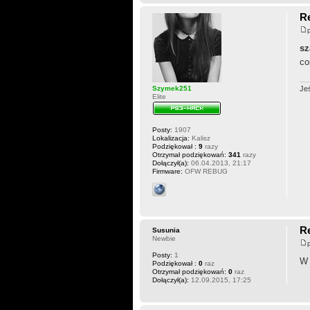
Re
sz
co
Szymek251
Je
Elite
Posty:
1907
Lokalizacja:
Kalisz
Podziękował :
9
razy
Otrzymał podziękowań:
341
razy
Dołączył(a):
06.04.2013, 21:17
Firmware:
OFW REBUG
Re
Susunia
Newbie
Posty:
1
W 
Podziękował :
0
raz
Otrzymał podziękowań:
0
raz
Dołączył(a):
12.09.2015, 17:25