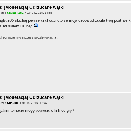
: [Moderacja] Odrzucane wątki
przez
Szymek251
» 10.04.2015, 14:55
ajbus35
słuchaj pewnie ci chodzi oto że moja osoba odrzuciła twój post ale 
ś musiałem usunąć
śli pomogłem to możesz podziękować :) ...
: [Moderacja] Odrzucane wątki
przez
Susunia
» 09.10.2015, 12:47
jakim temacie mogę poprosić o link do gry?