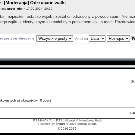
: [Moderacja] Odrzucane wątki
przez
pezet_rdm
» 17.09.2024, 20:59
tam napisałem ostatnio wątek i został on odrzucony z powodu spam. Nie ro
nego wątku z identycznym lub podobnym problemem jaki ja mam. Pozdrawia
tl posty nie starsze niż:
Sortuj wg
Sk
yfikowanych użytkowników i 0 gości
Usu
PS3-HACK.PL - PS3 Jailbreak & Homebrew Hack
Powered by
phpBB
© 2025 phpBB Group
© 2010-2025