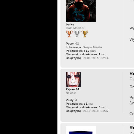
berks
Gold Member
P
Wy
Posty:
62
Lokalizacja:
Święte Miasto
Podziękował :
10
razy
Otrzymał podziękowań:
1
raz
Dołączył(a):
29.08.2015, 22:14
Re
Dz
Zajcev84
Newbie
Pr
Posty:
4
(w
Podziękował :
1
raz
Otrzymał podziękowań:
0
raz
Dołączył(a):
29.10.2018, 21:37
Co
Re