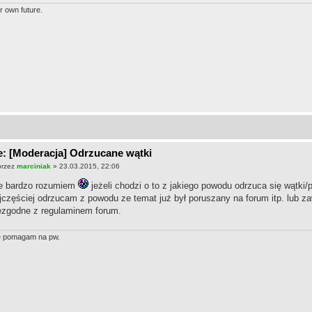
r own future.
: [Moderacja] Odrzucane wątki
przez
marciniak
» 23.03.2015, 22:06
e bardzo rozumiem
jeżeli chodzi o to z jakiego powodu odrzuca się wątki
jczęściej odrzucam z powodu ze temat już był poruszany na forum itp. lub zaw
ezgodne z regulaminem forum.
e pomagam na pw.