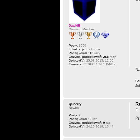
DawidB
Diamond Member
Posty:
1559
Lokalizacja:
na końcu
Podziękował :
18
razy
Otrzymał podziękowań:
268
razy
Dołączył(a):
25.08.2015, 12:06
Firmware:
REBUG 4.76.1 D-REX
Na
Sa­
Jo
Re
QCherry
Newbie
Posty:
2
Pr
Podziękował :
0
raz
Otrzymał podziękowań:
0
raz
Dołączył(a):
24.10.2019, 10:44