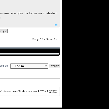
zumiem tego gdyż na forum nie znalazłem
m
Posty: 13 • Strona
1
z
1
ocz do:
ń ciasteczka
• Strefa czasowa: UTC + 1 [
DST
]