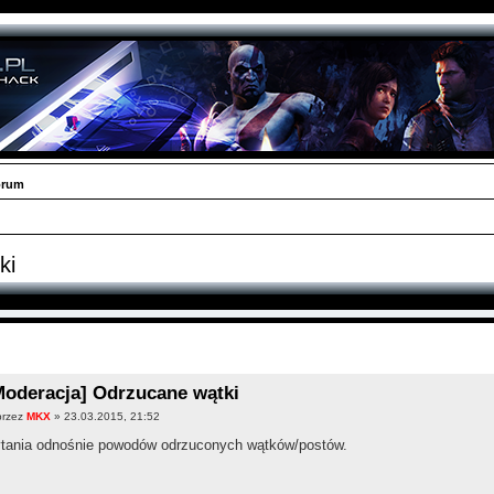
orum
ki
Moderacja] Odrzucane wątki
przez
MKX
» 23.03.2015, 21:52
tania odnośnie powodów odrzuconych wątków/postów.