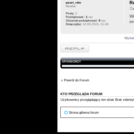
Re
pezet_rdm
Newbie
Posty:
2
Wi
Podziękował :
1
raz
Otrzymał podziękowań:
0
raz
in
Dołączył(a):
14.09.2024, 21:49
Wyświe
Odpowiedz
SPONSORZY
Powrót do Forum
KTO PRZEGLĄDA FORUM
Użytkownicy przeglądający ten dział: Brak zident
Strona główna forum