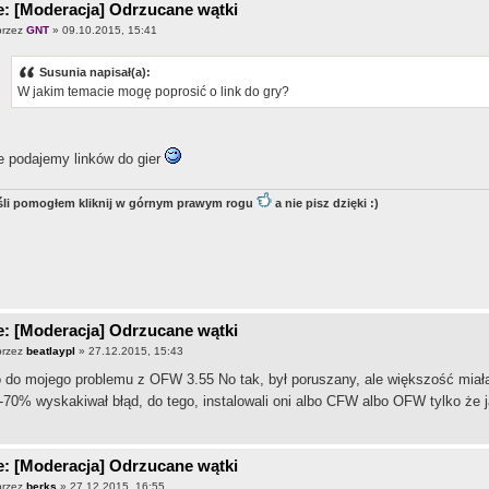
: [Moderacja] Odrzucane wątki
przez
GNT
» 09.10.2015, 15:41
Susunia napisał(a):
W jakim temacie mogę poprosić o link do gry?
e podajemy linków do gier
śli pomogłem kliknij w górnym prawym rogu
a nie pisz dzięki :)
: [Moderacja] Odrzucane wątki
przez
beatlaypl
» 27.12.2015, 15:43
 do mojego problemu z OFW 3.55 No tak, był poruszany, ale większość miała t
-70% wyskakiwał błąd, do tego, instalowali oni albo CFW albo OFW tylko że 
: [Moderacja] Odrzucane wątki
przez
berks
» 27.12.2015, 16:55