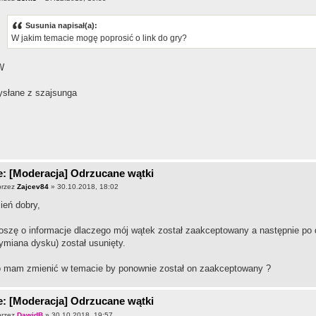
Susunia napisał(a):
W jakim temacie mogę poprosić o link do gry?
W
słane z szajsunga
: [Moderacja] Odrzucane wątki
przez
Zajcev84
» 30.10.2018, 18:02
ień dobry,
oszę o informacje dlaczego mój wątek został zaakceptowany a następnie po
ymiana dysku) został usunięty.
 mam zmienić w temacie by ponownie został on zaakceptowany ?
: [Moderacja] Odrzucane wątki
przez
DawidB
» 30.10.2018, 19:57