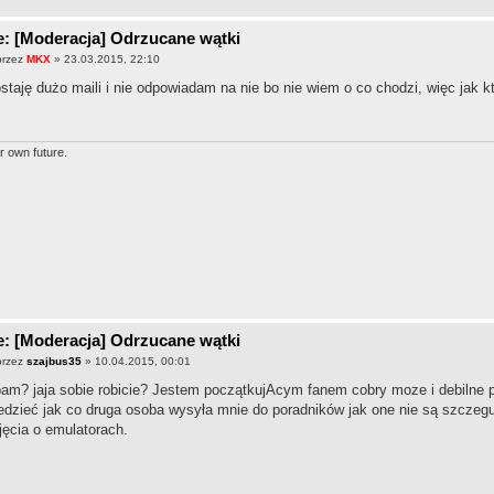
: [Moderacja] Odrzucane wątki
przez
MKX
» 23.03.2015, 22:10
staję dużo maili i nie odpowiadam na nie bo nie wiem o co chodzi, więc jak kt
r own future.
: [Moderacja] Odrzucane wątki
przez
szajbus35
» 10.04.2015, 00:01
am? jaja sobie robicie? Jestem początkujAcym fanem cobry moze i debilne p
edzieć jak co druga osoba wysyła mnie do poradników jak one nie są szczeguł
jęcia o emulatorach.