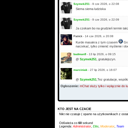
Szymek251
- 9 cze 2026, o 22:08
Siema siema ludziska
Szymek251
- 9 cze 2026, o 22:09
Ja czekam bo na grudzień termin tak
Patrick
- 14 cze 2026, o 20:08
Kurde masakra z tym czasem
Gra
narzekać, tylko zmienić myślenie i do
budman9
- 13 lip 2026, o 09:15
@
Szymek251
, gratulejszyn.
marciniak
- 27 lip 2026, o 16:07
@
Szymek251
,Tez gratulacje, współ
Ogłoszenie:
mChat służy tylko i wyłącznie do
KTO JEST NA CZACIE
Nikt nie czatuje ( oparte na użytkownikach z osta
Odświeża co
60
sekund
Legenda:
Administrator
,
Elite
,
Moderator
,
Team