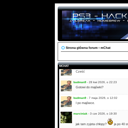
budman9
- 9 mar 2026, o 16:47
Cześć
iraslbn
- 20 mar 2026, o 19:01
siema, nie ma ani rozmow ani zlotów 
zajec
- 27 mar 2026, o 13:50
Siema wszystkim
co raz mniej tu 
Pozdro!
Strona główna forum
‹
mChat
zajec
- 27 mar 2026, o 14:11
dodałem także linki do stron skąd mo
MCHAT
budman9
- 16 kwi 2026, o 17:23
Cześć
budman9
- 28 kwi 2026, o 22:23
Gotowi do majówki?
budman9
- 7 maja 2026, o 12:02
I po majówce.
marciniak
- 3 cze 2026, o 19:30
jak tam zyjeta chłopy?
ja po 40 s