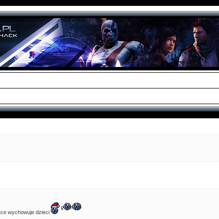
? Ktoś chciałby sie kiedys spotkac w ogole gdzies PL ?
ludzi, a PS3 wiecznie żywe, właśnie wjechała aktualizacja 4.93 - daje znać, że wszystko na f
żna pobierać wszystkie iso na PS2, PS3 itd
tce wychowuje dzieci