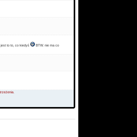
jest to to, co kiedyś
BTW. nie ma co
trzeżenia.