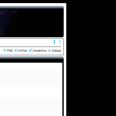
orum zaktualizowałem, dodałem linki itd
FAQ
mChat
Zarejestruj
Zaloguj