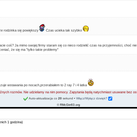
że rodzinka się powiększy
Czas ucieka tak szybko
cie coś? Ja mimo swojej firmy staram się co nieco rodzielić czas na przyjemności, choć nie 
ceniać, że się ma "tylko takie problemy"
czuje wstawania po nocach,przerabiałem to 2 ray 7 i 4 latka
 luźnych rozmów. Nie udzielamy na nim pomocy. Zapytania będą natychmiast usuwane bez os
Auto-aktualizacja co
20
sekund
•
Włącz/Wyłącz dzwięk?
©
RMcGirr83.org
tnich 1 godzina)