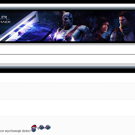
? Ktoś chciałby sie kiedys spotkac w ogole gdzies PL ?
ludzi, a PS3 wiecznie żywe, właśnie wjechała aktualizacja 4.93 - daje znać, że wszystko na f
żna pobierać wszystkie iso na PS2, PS3 itd
tce wychowuje dzieci