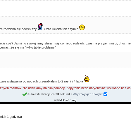
że rodzinka się powiększy
Czas ucieka tak szybko
cie coś? Ja mimo swojej firmy staram się co nieco rodzielić czas na przyjemności, choć nie 
ceniać, że się ma "tylko takie problemy"
czuje wstawania po nocach,przerabiałem to 2 ray 7 i 4 latka
 luźnych rozmów. Nie udzielamy na nim pomocy. Zapytania będą natychmiast usuwane bez os
Auto-aktualizacja co
20
sekund
•
Włącz/Wyłącz dzwięk?
©
RMcGirr83.org
tnich 1 godzina)