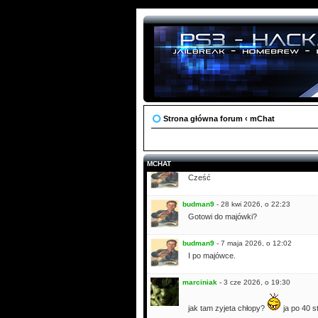
budman9
- 9 mar 2026, o 16:47
Cześć
iraslbn
- 20 mar 2026, o 19:01
siema, nie ma ani rozmow ani zlotów 
zajec
- 27 mar 2026, o 13:50
Siema wszystkim
co raz mniej tu 
Pozdro!
Strona główna forum
‹
mChat
zajec
- 27 mar 2026, o 14:11
dodałem także linki do stron skąd mo
MCHAT
budman9
- 16 kwi 2026, o 17:23
Cześć
budman9
- 28 kwi 2026, o 22:23
Gotowi do majówki?
budman9
- 7 maja 2026, o 12:02
I po majówce.
marciniak
- 3 cze 2026, o 19:30
jak tam zyjeta chłopy?
ja po 40 s