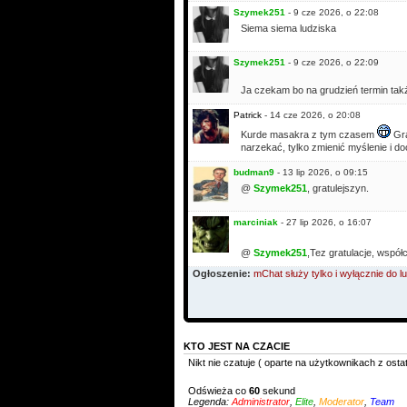
Szymek251
- 9 cze 2026, o 22:08
Siema siema ludziska
Szymek251
- 9 cze 2026, o 22:09
Ja czekam bo na grudzień termin tak
Patrick
- 14 cze 2026, o 20:08
Kurde masakra z tym czasem
Gra
narzekać, tylko zmienić myślenie i do
budman9
- 13 lip 2026, o 09:15
@
Szymek251
, gratulejszyn.
marciniak
- 27 lip 2026, o 16:07
@
Szymek251
,Tez gratulacje, współ
Ogłoszenie:
mChat służy tylko i wyłącznie do
KTO JEST NA CZACIE
Nikt nie czatuje ( oparte na użytkownikach z osta
Odświeża co
60
sekund
Legenda:
Administrator
,
Elite
,
Moderator
,
Team