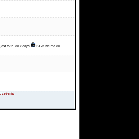
jest to to, co kiedyś
BTW. nie ma co
trzeżenia.