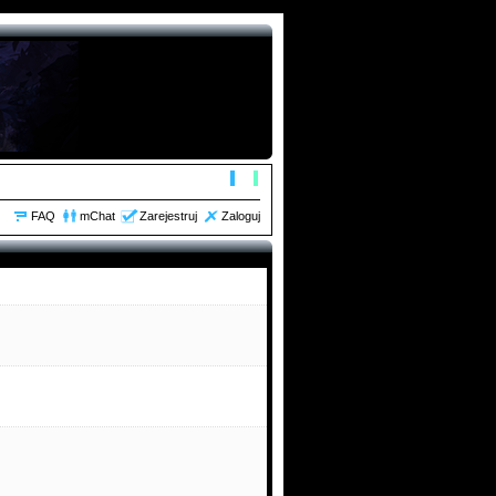
orum zaktualizowałem, dodałem linki itd
FAQ
mChat
Zarejestruj
Zaloguj