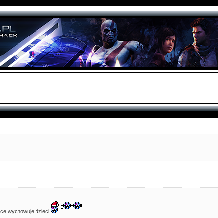
? Ktoś chciałby sie kiedys spotkac w ogole gdzies PL ?
ludzi, a PS3 wiecznie żywe, właśnie wjechała aktualizacja 4.93 - daje znać, że wszystko na f
żna pobierać wszystkie iso na PS2, PS3 itd
tce wychowuje dzieci