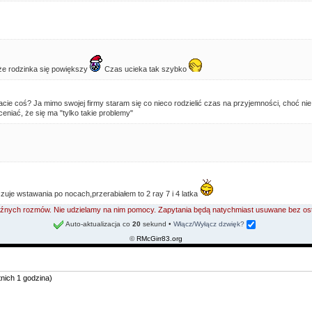
że rodzinka się powiększy
Czas ucieka tak szybko
cie coś? Ja mimo swojej firmy staram się co nieco rodzielić czas na przyjemności, choć nie 
ceniać, że się ma "tylko takie problemy"
czuje wstawania po nocach,przerabiałem to 2 ray 7 i 4 latka
 luźnych rozmów. Nie udzielamy na nim pomocy. Zapytania będą natychmiast usuwane bez os
Auto-aktualizacja co
20
sekund
•
Włącz/Wyłącz dzwięk?
©
RMcGirr83.org
tnich 1 godzina)