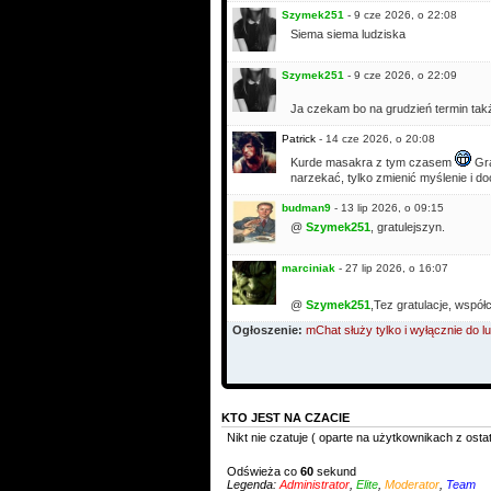
Szymek251
- 9 cze 2026, o 22:08
Siema siema ludziska
Szymek251
- 9 cze 2026, o 22:09
Ja czekam bo na grudzień termin tak
Patrick
- 14 cze 2026, o 20:08
Kurde masakra z tym czasem
Gra
narzekać, tylko zmienić myślenie i do
budman9
- 13 lip 2026, o 09:15
@
Szymek251
, gratulejszyn.
marciniak
- 27 lip 2026, o 16:07
@
Szymek251
,Tez gratulacje, współ
Ogłoszenie:
mChat służy tylko i wyłącznie do
KTO JEST NA CZACIE
Nikt nie czatuje ( oparte na użytkownikach z osta
Odświeża co
60
sekund
Legenda:
Administrator
,
Elite
,
Moderator
,
Team