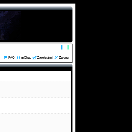
orum zaktualizowałem, dodałem linki itd
FAQ
mChat
Zarejestruj
Zaloguj