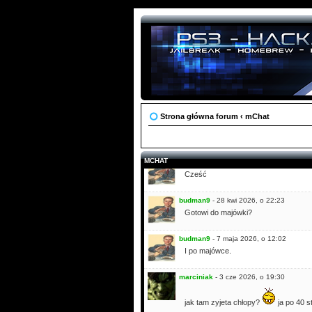
budman9
- 9 mar 2026, o 16:47
Cześć
iraslbn
- 20 mar 2026, o 19:01
siema, nie ma ani rozmow ani zlotów 
zajec
- 27 mar 2026, o 13:50
Siema wszystkim
co raz mniej tu 
Pozdro!
Strona główna forum
‹
mChat
zajec
- 27 mar 2026, o 14:11
dodałem także linki do stron skąd mo
MCHAT
budman9
- 16 kwi 2026, o 17:23
Cześć
budman9
- 28 kwi 2026, o 22:23
Gotowi do majówki?
budman9
- 7 maja 2026, o 12:02
I po majówce.
marciniak
- 3 cze 2026, o 19:30
jak tam zyjeta chłopy?
ja po 40 s