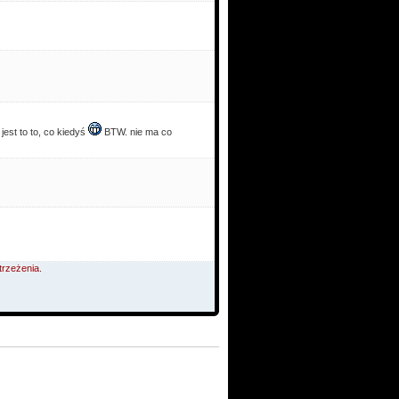
jest to to, co kiedyś
BTW. nie ma co
trzeżenia.