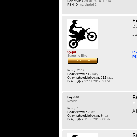
Dołączył(a):
30.01.2016, 10:14
PSN ID:
marchello82
Re
Ja
Cyqor
PS
Supreme Elite
PS
Posty:
2349
Podziękował :
10
razy
Otrzymał podziękowań:
317
razy
Dołączył(a):
22.11.2012, 21:51
Re
kaju666
Newbie
Posty:
1
A 
Podziękował :
0
raz
Otrzymał podziękowań:
0
raz
Dołączył(a):
11.05.2016, 08:42
Re