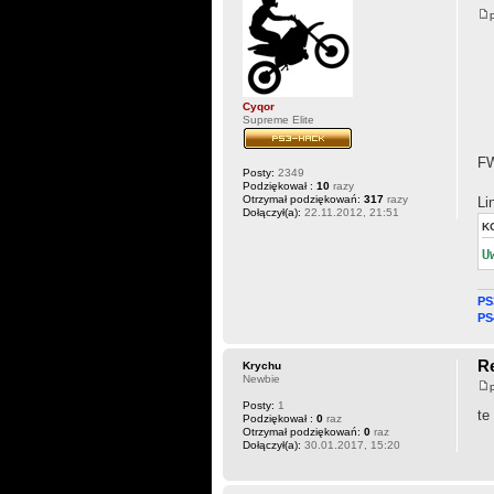
Cyqor
Supreme Elite
FW
Posty:
2349
Podziękował :
10
razy
Otrzymał podziękowań:
317
razy
Li
Dołączył(a):
22.11.2012, 21:51
K
U
PS
PS
Re
Krychu
Newbie
Posty:
1
te
Podziękował :
0
raz
Otrzymał podziękowań:
0
raz
Dołączył(a):
30.01.2017, 15:20