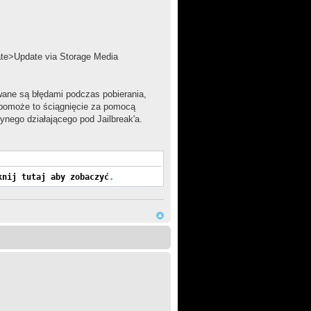
ate>Update via Storage Media
wane są błędami podczas pobierania,
e pomoże to ściągnięcie za pomocą
ynego działającego pod Jailbreak'a.
knij tutaj aby zobaczyć
.