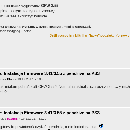
 to co masz wygrywasz
OFW 3.55
piero po tym zaczynasz zabawę.
żliwe żeś skończył konsolę
ma wie­dza nie wys­tar­czy, trze­ba jeszcze umieć ją stosować.
hann Wolfgang Goethe
Jeśli pomogłem kliknij w "łapkę" podziękuj (prawy g
: Instalacja Firmware 3.41/3.55 z pendrive na PS3
przez
Khaz
» 10.12.2017, 20:08
jak miałem pobrać soft OFW 3.55? Normalna aktualizacja przez net, czy mia
cie?
: Instalacja Firmware 3.41/3.55 z pendrive na PS3
przez
DawidB
» 10.12.2017, 22:26
jpierw to powinieneś czytać poradniki, a nie lecieć na pałe