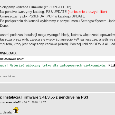
 Ściągamy wybrane Firmware (PS3UPDAT.PUP)
 Na pendive tworzymy katalog: PS3/UPDATE
(koniecznie z dużych liter)
 Umieszczamy plik PS3UPDAT.PUP w katalogu UPDATE
 Po podłączeniu do konsoli wybieramy z pozycji menu Settings>System Upd
 Done.
asami podczas instalacji mogą wystąpić błędy, które w większości spowodo
łaszcza przez wi-fi, zaleca się wtedy ściągnięcie FW raz jeszcze, a jeśli ni
mputera, który jest połączony kablowo (wired). Poniżej linki do OFW 3.41, jed
OWNLOAD:
OD:
ZAZNACZ CAŁY
waga! Materiał widoczny tylko dla zalogowanych użytkowników.
Kli
r own future.
: Instalacja Firmware 3.41/3.55 z pendrive na PS3
przez
marczelo82
» 30.01.2016, 11:07
E działa