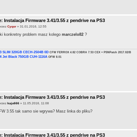
: Instalacja Firmware 3.41/3.55 z pendrive na PS3
przez
Cyqor
» 31.01.2016, 12:55
ki konkretny problem masz kolego
marczelo82
?
3 SLIM 320GB CECH-2504B 0D
CFW FERROX 4.82 COBRA 7.53 CEX + PSNPatch 2017.02/B
4 Jet Black 750GB CUH-1116A
OFW 8.01
: Instalacja Firmware 3.41/3.55 z pendrive na PS3
przez
kaju666
» 11.05.2016, 11:08
FW 3.55 tak samo sie wgrywa? Masz linka do pliku?
: Instalacja Firmware 3.41/3.55 z pendrive na PS3