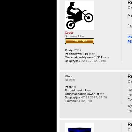
Re
A 
Ja
Cyqor
Supreme Elite
PS
PS
Posty:
2349
Podziękował :
10
razy
Otrzymał podziękowań:
317
razy
Dołączył(a):
22.11.2012, 21:51
Re
Khaz
Newbie
Posty:
6
he
Podziękował :
1
raz
Otrzymał podziękowań:
0
raz
ma
Dołączył(a):
07.12.2017, 21:58
Do
Firmware:
4.82 3.50
wy
mo
Re