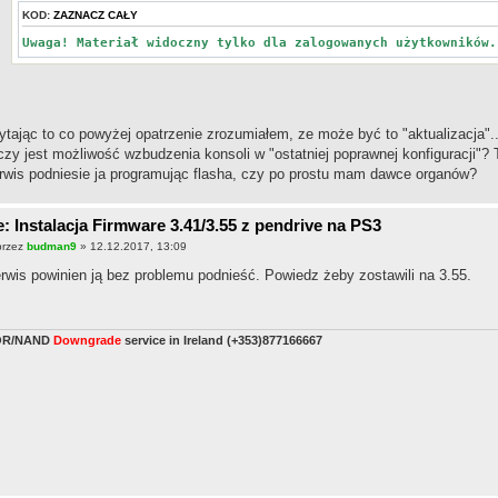
KOD:
ZAZNACZ CAŁY
Uwaga! Materiał widoczny tylko dla zalogowanych użytkowników
ytając to co powyżej opatrzenie zrozumiałem, ze może być to "aktualizacja".
czy jest możliwość wzbudzenia konsoli w "ostatniej poprawnej konfiguracji"?
rwis podniesie ja programując flasha, czy po prostu mam dawce organów?
: Instalacja Firmware 3.41/3.55 z pendrive na PS3
przez
budman9
» 12.12.2017, 13:09
rwis powinien ją bez problemu podnieść. Powiedz żeby zostawili na 3.55.
OR/NAND
Downgrade
service in Ireland (+353)877166667