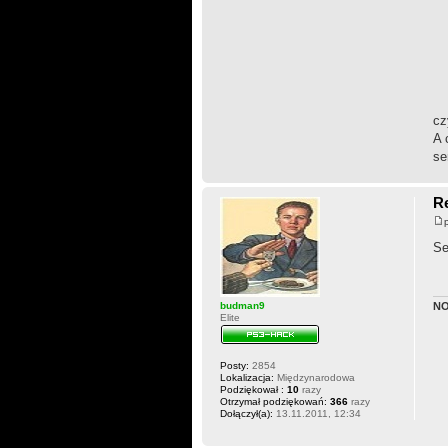
cz
A 
se
Re
Se
budman9
N
Elite
Posty:
2854
Lokalizacja:
Międzynarodowa
Podziękował :
10
razy
Otrzymał podziękowań:
366
razy
Dołączył(a):
13.11.2011, 12:34