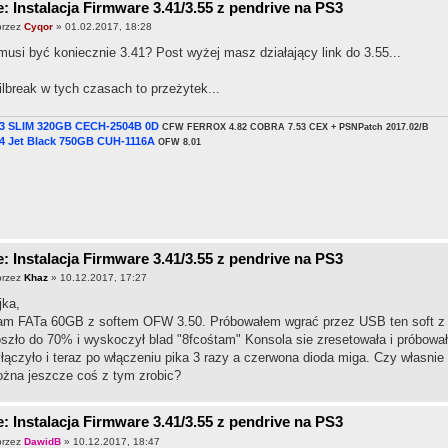
: Instalacja Firmware 3.41/3.55 z pendrive na PS3
przez
Cyqor
» 01.02.2017, 18:28
musi być koniecznie 3.41? Post wyżej masz działający link do 3.55...
ilbreak w tych czasach to przeżytek...
3 SLIM 320GB CECH-2504B 0D
CFW FERROX 4.82 COBRA 7.53 CEX + PSNPatch 2017.02/B
4 Jet Black 750GB CUH-1116A
OFW 8.01
: Instalacja Firmware 3.41/3.55 z pendrive na PS3
przez
Khaz
» 10.12.2017, 17:27
jka,
m FATa 60GB z softem OFW 3.50. Próbowałem wgrać przez USB ten soft 
szło do 70% i wyskoczył blad "8fcośtam" Konsola sie zresetowała i próbowała
łączyło i teraz po włączeniu pika 3 razy a czerwona dioda miga. Czy własni
żna jeszcze coś z tym zrobic?
: Instalacja Firmware 3.41/3.55 z pendrive na PS3
przez
DawidB
» 10.12.2017, 18:47