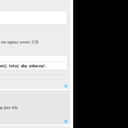
nie wgrasz prosto 3.55
knij tutaj aby zobaczyć
.
p prez bity