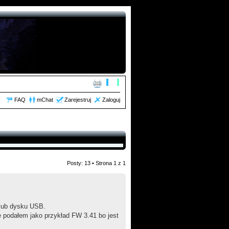
FAQ
mChat
Zarejestruj
Zaloguj
Posty: 13 • Strona
1
z
1
 lub dysku USB.
 podałem jako przykład FW 3.41 bo jest