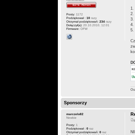
1.
2.
Posty:
1172
Podziękował :
10
razy
3.
Otrzymał podziękowań:
234
razy
4.
Dołączył(a):
20.10.2010, 12:01
Firmware:
OFW
5.
Cz
zw
ko
D
K
U
Ou
Sponsorzy
Re
marczelo82
Newbie
Posty:
1
Podziękował :
0
raz
NI
Otrzymał podziękowań:
0
raz