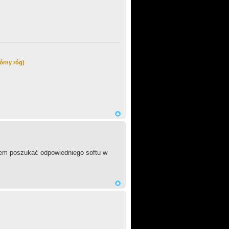
órny róg)
łem poszukać odpowiedniego softu w