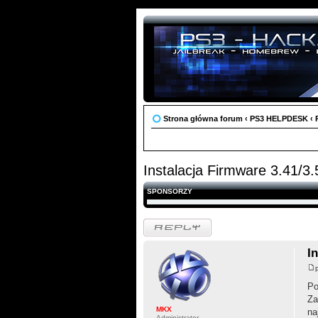
Strona główna forum
‹
PS3 HELPDESK
‹
Instalacja Firmware 3.41/3
SPONSORZY
Odpowiedz
I
Po
Za
MKX
na
Administrator