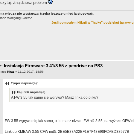
czytaj. Znajdziesz problem
ma wie­dza nie wys­tar­czy, trze­ba jeszcze umieć ją stosować.
hann Wolfgang Goethe
Jeśli pomogłem kliknij w "łapkę" podziękuj (prawy g
: Instalacja Firmware 3.41/3.55 z pendrive na PS3
przez
Khaz
» 11.12.2017, 18:56
Cyqor napisał(a):
kaju666 napisał(a):
A FW 3.55 tak samo sie wgrywa? Masz linka do pliku?
FW 3.55 wgrywa się tak samo, o ile masz niższe FW niż 3.55, na wyższe OFW n
Link do KMEAW 3.55 CFW md5: 2BE5E87A22BF1E7F48E98FCABD38977B