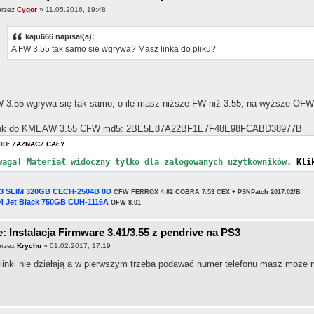
przez
Cyqor
» 11.05.2016, 19:48
kaju666 napisał(a):
A FW 3.55 tak samo sie wgrywa? Masz linka do pliku?
 3.55 wgrywa się tak samo, o ile masz niższe FW niż 3.55, na wyższe OFW 
nk do KMEAW 3.55 CFW md5: 2BE5E87A22BF1E7F48E98FCABD38977B
OD:
ZAZNACZ CAŁY
waga! Materiał widoczny tylko dla zalogowanych użytkowników.
Kli
3 SLIM 320GB CECH-2504B 0D
CFW FERROX 4.82 COBRA 7.53 CEX + PSNPatch 2017.02/B
4 Jet Black 750GB CUH-1116A
OFW 8.01
: Instalacja Firmware 3.41/3.55 z pendrive na PS3
przez
Krychu
» 01.02.2017, 17:19
 linki nie działają a w pierwszym trzeba podawać numer telefonu masz może n