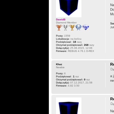
Na
Do
Mo
DawidB
Diamond Member
Sa­
Jo
Posty:
1559
Lokalizacja:
na końcu
Podziękował :
18
razy
Otrzymał podziękowań:
268
razy
Dołączył(a):
25.08.2015, 12:06
Firmware:
REBUG 4.76.1 D-REX
Re
Khaz
Newbie
Posty:
6
a 
Podziękował :
1
raz
Otrzymał podziękowań:
0
raz
ne
Dołączył(a):
07.12.2017, 21:58
Firmware:
4.82 3.50
Re
Na