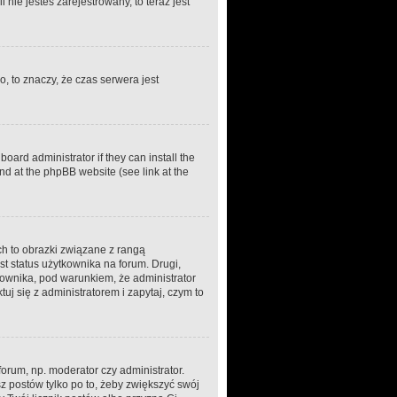
nie jesteś zarejestrowany, to teraz jest
, to znaczy, że czas serwera jest
oard administrator if they can install the
nd at the phpBB website (see link at the
ch to obrazki związane z rangą
t status użytkownika na forum. Drugi,
kownika, pod warunkiem, że administrator
j się z administratorem i zapytaj, czym to
orum, np. moderator czy administrator.
z postów tylko po to, żeby zwiększyć swój