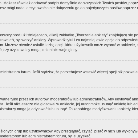
ego. Możesz również dodawać podpis domyślnie do wszystkich Twoich postów, pop
dziesz mógł nadal decydować o nie dołączeniu go do pojedynczych postów poprz
rwszy post już istniejącego, kliknij zakładkę „Tworzenie ankiety” znajdującą się po
prawnień, by tworzyć ankiety. Wprowadź tytuł i co najmniej dwie opcje do odpowied
ym. Możesz również ustalić liczbę opcji, które użytkownik może wybrać w ankiecie,
ć, czy użytkownicy mogą zmieniać swoje głosy.
ministratora forum. Jeśli sądzisz, że potrzebujesz wstawić więcej opcji niż pozwala n
wane tylko przez ich autorów, moderatorów lub administratorów. Aby edytować anki
a. Jeśli nikt jeszcze nie głosował w ankiecie, jej autor może usunąć ankietę lub ed
istratorzy mogą ją edytować lub usunąć. To zapobiega modyfikowaniu ankiety, kiedy
eślonych grup lub użytkowników. Aby przeglądać, czytać, pisać w nich lub wykonyw
moderatorem lub administratorem forum, by je uzyskać.