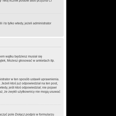
ży Twój licznik postów albo przyzna Ci
to tylko wtedy, jeżeli administrator
niem wątku będziesz musiał się
ątek, Możesz głosować w ankietach itp.
nistrator w ten sposób ustawił uprawnienia.
Jeżeli ktoś już odpowiedział na ten post,
wtedy, jeśli ktoś odpowiedział; nie pojawi
waż, że zwykli użytkownicy nie mogą usuwać
naczyć pole
Dołącz podpis
w formularzu