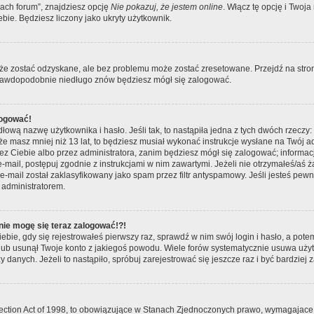
ach forum”, znajdziesz opcję
Nie pokazuj, że jestem online
. Włącz tę opcję i Two
ebie. Będziesz liczony jako ukryty użytkownik.
e zostać odzyskane, ale bez problemu może zostać zresetowane. Przejdź na stronę
 prawdopodobnie niedługo znów będziesz mógł się zalogować.
logować!
łową nazwę użytkownika i hasło. Jeśli tak, to nastąpiła jedna z tych dwóch rzeczy:
 że masz mniej niż 13 lat, to będziesz musiał wykonać instrukcje wysłane na Twój a
ez Ciebie albo przez administratora, zanim będziesz mógł się zalogować; informac
y e-mail, postępuj zgodnie z instrukcjami w nim zawartymi. Jeżeli nie otrzymałeś/
e-mail został zaklasyfikowany jako spam przez filtr antyspamowy. Jeśli jesteś pew
 administratorem.
 nie mogę się teraz zalogować!?!
ebie, gdy się rejestrowałeś pierwszy raz, sprawdź w nim swój login i hasło, a pote
lub usunął Twoje konto z jakiegoś powodu. Wiele forów systematycznie usuwa użytk
y danych. Jeżeli to nastąpiło, spróbuj zarejestrować się jeszcze raz i być bardzi
tection Act of 1998, to obowiązujące w Stanach Zjednoczonych prawo, wymagajace