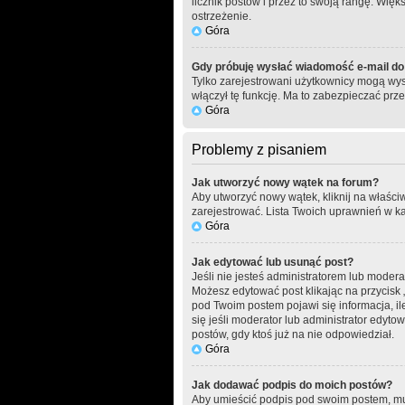
licznik postów i przez to swoją rangę. Więks
ostrzeżenie.
Góra
Gdy próbuję wysłać wiadomość e-mail do
Tylko zarejestrowani użytkownicy mogą wysy
włączył tę funkcję. Ma to zabezpieczać p
Góra
Problemy z pisaniem
Jak utworzyć nowy wątek na forum?
Aby utworzyć nowy wątek, kliknij na właści
zarejestrować. Lista Twoich uprawnień w k
Góra
Jak edytować lub usunąć post?
Jeśli nie jesteś administratorem lub modera
Możesz edytować post klikając na przycisk 
pod Twoim postem pojawi się informacja, ile 
się jeśli moderator lub administrator edyt
postów, gdy ktoś już na nie odpowiedział.
Góra
Jak dodawać podpis do moich postów?
Aby umieścić podpis pod swoim postem, mus