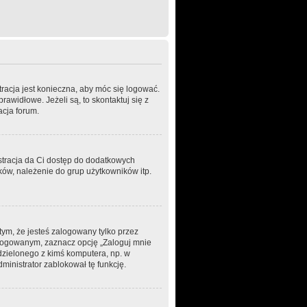
tracja jest konieczna, aby móc się logować.
rawidłowe. Jeżeli są, to skontaktuj się z
acja forum.
estracja da Ci dostęp do dodatkowych
ków, należenie do grup użytkowników itp.
ym, że jesteś zalogowany tylko przez
alogowanym, zaznacz opcję „Zaloguj mnie
łdzielonego z kimś komputera, np. w
administrator zablokował tę funkcję.