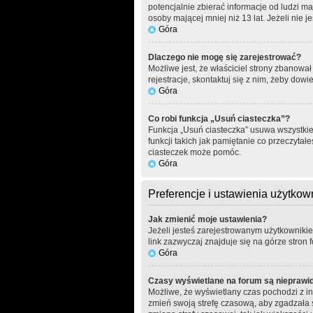
potencjalnie zbierać informacje od ludzi m
osoby mającej mniej niż 13 lat. Jeżeli nie 
Góra
Dlaczego nie mogę się zarejestrować?
Możliwe jest, że właściciel strony zbanowa
rejestracje, skontaktuj się z nim, żeby dowi
Góra
Co robi funkcja „Usuń ciasteczka”?
Funkcja „Usuń ciasteczka” usuwa wszystkie
funkcji takich jak pamiętanie co przeczytał
ciasteczek może pomóc.
Góra
Preferencje i ustawienia użytko
Jak zmienić moje ustawienia?
Jeżeli jesteś zarejestrowanym użytkowniki
link zazwyczaj znajduje się na górze stron 
Góra
Czasy wyświetlane na forum są nieprawi
Możliwe, że wyświetlany czas pochodzi z inn
zmień swoją strefę czasową, aby zgadzała