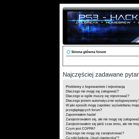
Strona główna forum
Najczęściej zadawane pyta
Problemy z logowaniem i rejestracją
Dlaczego nie mogę się zalogować?
Dlaczego w ogóle muszę się rejestrować?
Dlaczego jestem automatycznie wylogowywany
W jaki sposób mogę zapobiec wyświetlaniu moje
przeglądających forum?
Zapomniałem hasła!
Zarejestrowałem się, ale nie mogę się zalogować
Zarejestrowałem się jakiś czas temu, ale nie mo
Czym jest COPPA?
Dlaczego nie mogę się zarejestrować?
Co robi funkcja „Usuń ciasteczka”?