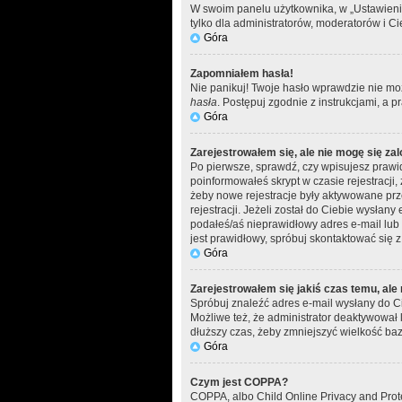
W swoim panelu użytkownika, w „Ustawieni
tylko dla administratorów, moderatorów i Ci
Góra
Zapomniałem hasła!
Nie panikuj! Twoje hasło wprawdzie nie moż
hasła
. Postępuj zgodnie z instrukcjami, a
Góra
Zarejestrowałem się, ale nie mogę się za
Po pierwsze, sprawdź, czy wpisujesz prawid
poinformowałeś skrypt w czasie rejestracji,
żeby nowe rejestracje były aktywowane prz
rejestracji. Jeżeli został do Ciebie wysłan
podałeś/aś nieprawidłowy adres e-mail lub 
jest prawidłowy, spróbuj skontaktować się z
Góra
Zarejestrowałem się jakiś czas temu, ale
Spróbuj znaleźć adres e-mail wysłany do Ci
Możliwe też, że administrator deaktywował 
dłuższy czas, żeby zmniejszyć wielkość baz
Góra
Czym jest COPPA?
COPPA, albo Child Online Privacy and Pro