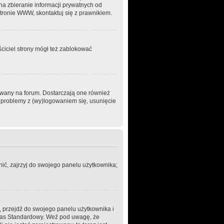
na zbieranie informacji prywatnych od
stronie WWW, skontaktuj się z prawnikiem.
ściciel strony mógł też zablokować
owany na forum. Dostarczają one również
sz problemy z (wy)logowaniem się, usunięcie
ić, zajrzyj do swojego panelu użytkownika;
m, przejdź do swojego panelu użytkownika i
Czas Standardowy. Weź pod uwagę, że