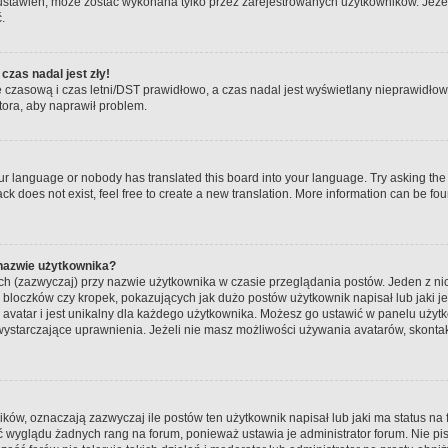
ustawień, może zostać wykonana tylko przez zarejestrowanych użytkowników. Jeżeli 
.
czas nadal jest zły!
fę czasową i czas letni/DST prawidłowo, a czas nadal jest wyświetlany nieprawidłowo
tora, aby naprawił problem.
our language or nobody has translated this board into your language. Try asking the b
k does not exist, feel free to create a new translation. More information can be fou
 nazwie użytkownika?
ch (zazwyczaj) przy nazwie użytkownika w czasie przeglądania postów. Jeden z ni
bloczków czy kropek, pokazujących jak dużo postów użytkownik napisał lub jaki jes
 avatar i jest unikalny dla każdego użytkownika. Możesz go ustawić w panelu użyt
wystarczające uprawnienia. Jeżeli nie masz możliwości używania avatarów, skontaktu
w, oznaczają zazwyczaj ile postów ten użytkownik napisał lub jaki ma status na f
ć wyglądu żadnych rang na forum, ponieważ ustawia je administrator forum. Nie pis