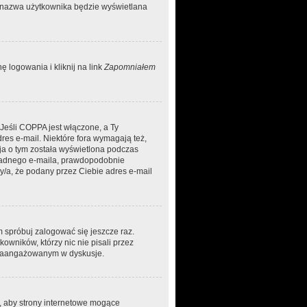
ja nazwa użytkownika będzie wyświetlana
 logowania i kliknij na link
Zapomniałem
 Jeśli COPPA jest włączone, a Ty
dres e-mail. Niektóre fora wymagają też,
ja o tym została wyświetlona podczas
aś żadnego e-maila, prawdopodobnie
ny/a, że podany przez Ciebie adres e-mail
m spróbuj zalogować się jeszcze raz.
owników, którzy nic nie pisali przez
ej zaangażowanym w dyskusje.
, aby strony internetowe mogące