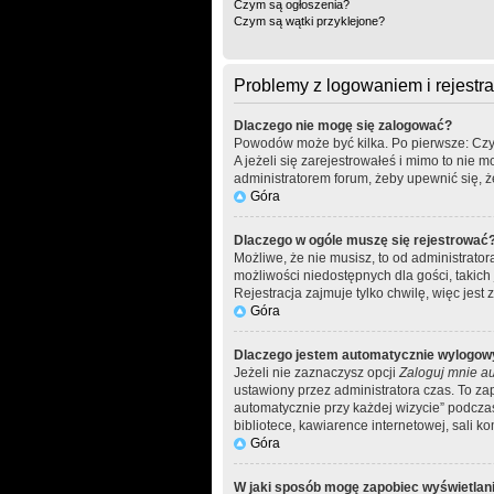
Czym są ogłoszenia?
Czym są wątki przyklejone?
Problemy z logowaniem i rejestra
Dlaczego nie mogę się zalogować?
Powodów może być kilka. Po pierwsze: Czy w
A jeżeli się zarejestrowałeś i mimo to nie 
administratorem forum, żeby upewnić się, ż
Góra
Dlaczego w ogóle muszę się rejestrować
Możliwe, że nie musisz, to od administrato
możliwości niedostępnych dla gości, takich
Rejestracja zajmuje tylko chwilę, więc jest
Góra
Dlaczego jestem automatycznie wylogo
Jeżeli nie zaznaczysz opcji
Zaloguj mnie au
ustawiony przez administratora czas. To z
automatycznie przy każdej wizycie” podczas
bibliotece, kawiarence internetowej, sali kom
Góra
W jaki sposób mogę zapobiec wyświetlani