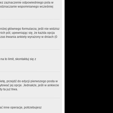
rzez zaznaczenie odpowiedniego pola w
ez odznaczanie wspomnianego wcześniej
niżej głównego formularza; jeśli nie widzisz
nich pól, upewniając się, że każda opcja
 czas trwania ankiety wyrażony w dniach (0
a to limit, skontaktuj się z
etę, przejdź do edycji pierwszego posta w
ytować jej opcje. Jednakże, jeśli w ankiecie
 ta już trwa.
ać inne operacje, potrzebujesz