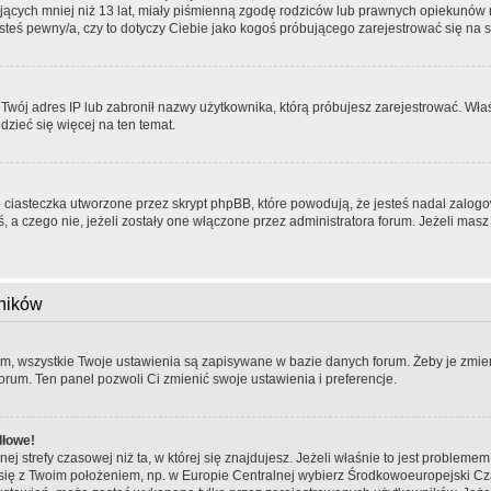
ających mniej niż 13 lat, miały piśmienną zgodę rodziców lub prawnych opiekunów 
jesteś pewny/a, czy to dotyczy Ciebie jako kogoś próbującego zarejestrować się na 
ł Twój adres IP lub zabronił nazwy użytkownika, którą próbujesz zarejestrować. Wła
edzieć się więcej na ten temat.
 ciasteczka utworzone przez skrypt phpBB, które powodują, że jesteś nadal zalog
eś, a czego nie, jeżeli zostały one włączone przez administratora forum. Jeżeli ma
wników
em, wszystkie Twoje ustawienia są zapisywane w bazie danych forum. Żeby je zmien
forum. Ten panel pozwoli Ci zmienić swoje ustawienia i preferencje.
dłowe!
ej strefy czasowej niż ta, w której się znajdujesz. Jeżeli właśnie to jest probleme
 się z Twoim położeniem, np. w Europie Centralnej wybierz Środkowoeuropejski 