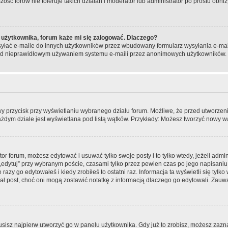
zość forów nie toleruje takich działań i moderator lub administrator po prostu obni
 użytkownika, forum każe mi się zalogować. Dlaczego?
łać e-maile do innych użytkowników przez wbudowany formularz wysyłania e-maili i 
rzed nieprawidłowym używaniem systemu e-maili przez anonimowych użytkowników.
wy przycisk przy wyświetlaniu wybranego działu forum. Możliwe, że przed utworze
ażdym dziale jest wyświetlana pod listą wątków. Przykłady: Możesz tworzyć nowy w
tor forum, możesz edytować i usuwać tylko swoje posty i to tylko wtedy, jeżeli admi
„edytuj” przy wybranym poście, czasami tylko przez pewien czas po jego napisaniu. 
razy go edytowałeś i kiedy zrobiłeś to ostatni raz. Informacja ta wyświetli się tylko 
ował post, choć oni mogą zostawić notatkę z informacją dlaczego go edytowali. Zau
isz najpierw utworzyć go w panelu użytkownika. Gdy już to zrobisz, możesz zaz