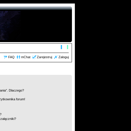
FAQ
mChat
Zarejestruj
Zaloguj
łania”. Dlaczego?
żytkownika forum!
m?
załączniki?