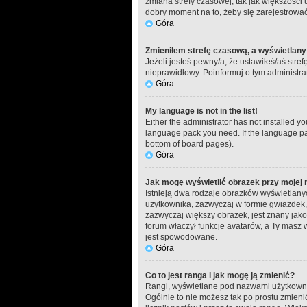
zmiana strefy czasowej, tak jak większości 
dobry moment na to, żeby się zarejestrować
Góra
Zmieniłem strefę czasową, a wyświetlany 
Jeżeli jesteś pewny/a, że ustawiłeś/aś stre
nieprawidłowy. Poinformuj o tym administra
Góra
My language is not in the list!
Either the administrator has not installed y
language pack you need. If the language pac
bottom of board pages).
Góra
Jak mogę wyświetlić obrazek przy mojej
Istnieją dwa rodzaje obrazków wyświetlany
użytkownika, zazwyczaj w formie gwiazdek, 
zazwyczaj większy obrazek, jest znany jako
forum właczył funkcje avatarów, a Ty masz 
jest spowodowane.
Góra
Co to jest ranga i jak mogę ją zmienić?
Rangi, wyświetlane pod nazwami użytkownikó
Ogólnie to nie możesz tak po prostu zmieni