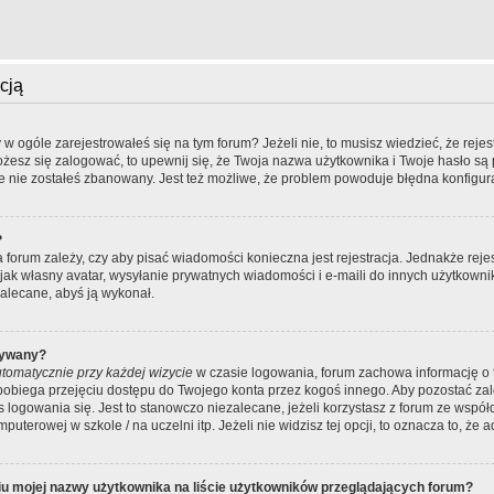
cją
 ogóle zarejestrowałeś się na tym forum? Jeżeli nie, to musisz wiedzieć, że rejes
możesz się zalogować, to upewnij się, że Twoja nazwa użytkownika i Twoje hasło są p
e nie zostałeś zbanowany. Jest też możliwe, że problem powoduje błędna konfigur
?
ra forum zależy, czy aby pisać wiadomości konieczna jest rejestracja. Jednakże rej
 jak własny avatar, wysyłanie prywatnych wiadomości i e-maili do innych użytkowni
 zalecane, abyś ją wykonał.
wywany?
tomatycznie przy każdej wizycie
w czasie logowania, forum zachowa informację o t
apobiega przejęciu dostępu do Twojego konta przez kogoś innego. Aby pozostać z
 logowania się. Jest to stanowczo niezalecane, jeżeli korzystasz z forum ze wspó
puterowej w szkole / na uczelni itp. Jeżeli nie widzisz tej opcji, to oznacza to, że 
u mojej nazwy użytkownika na liście użytkowników przeglądających forum?