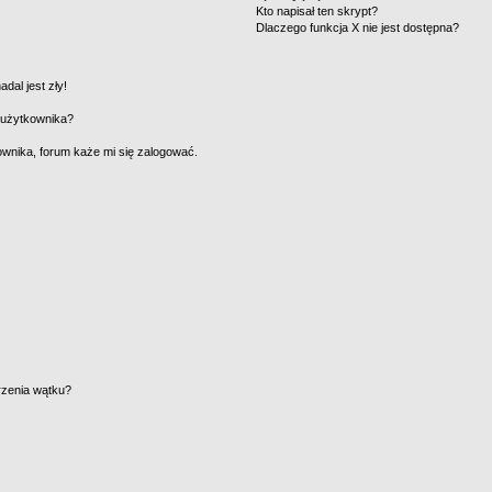
Kto napisał ten skrypt?
Dlaczego funkcja X nie jest dostępna?
dal jest zły!
 użytkownika?
wnika, forum każe mi się zalogować.
rzenia wątku?