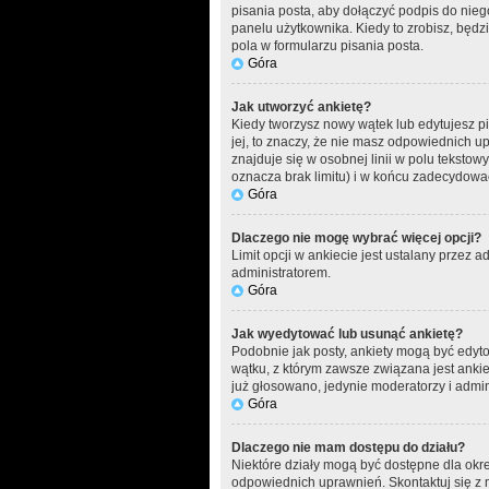
pisania posta, aby dołączyć podpis do ni
panelu użytkownika. Kiedy to zrobisz, bę
pola w formularzu pisania posta.
Góra
Jak utworzyć ankietę?
Kiedy tworzysz nowy wątek lub edytujesz pie
jej, to znaczy, że nie masz odpowiednich u
znajduje się w osobnej linii w polu tekstow
oznacza brak limitu) i w końcu zadecydowa
Góra
Dlaczego nie mogę wybrać więcej opcji?
Limit opcji w ankiecie jest ustalany przez ad
administratorem.
Góra
Jak wyedytować lub usunąć ankietę?
Podobnie jak posty, ankiety mogą być edyto
wątku, z którym zawsze związana jest ankiet
już głosowano, jedynie moderatorzy i admin
Góra
Dlaczego nie mam dostępu do działu?
Niektóre działy mogą być dostępne dla okr
odpowiednich uprawnień. Skontaktuj się z 