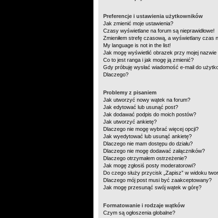
Preferencje i ustawienia użytkowników
Jak zmienić moje ustawienia?
Czasy wyświetlane na forum są nieprawidłowe!
Zmieniłem strefę czasową, a wyświetlany czas na
My language is not in the list!
Jak mogę wyświetlić obrazek przy mojej nazwie
Co to jest ranga i jak mogę ją zmienić?
Gdy próbuję wysłać wiadomość e-mail do użytko
Dlaczego?
Problemy z pisaniem
Jak utworzyć nowy wątek na forum?
Jak edytować lub usunąć post?
Jak dodawać podpis do moich postów?
Jak utworzyć ankietę?
Dlaczego nie mogę wybrać więcej opcji?
Jak wyedytować lub usunąć ankietę?
Dlaczego nie mam dostępu do działu?
Dlaczego nie mogę dodawać załączników?
Dlaczego otrzymałem ostrzeżenie?
Jak mogę zgłosiś posty moderatorowi?
Do czego służy przycisk „Zapisz” w widoku two
Dlaczego mój post musi być zaakceptowany?
Jak mogę przesunąć swój wątek w górę?
Formatowanie i rodzaje wątków
Czym są ogłoszenia globalne?