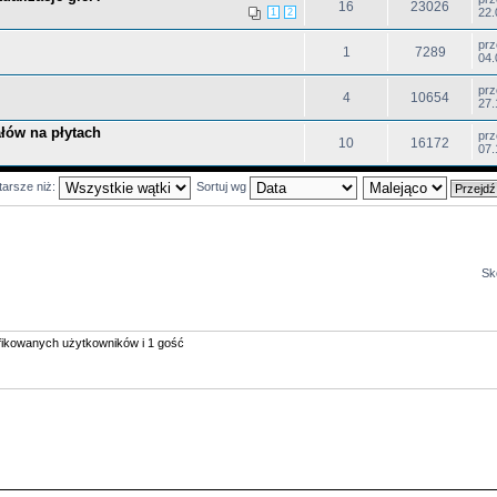
16
23026
22.
1
2
pr
1
7289
04.
pr
4
10654
27.
łów na płytach
pr
10
16172
07.
tarsze niż:
Sortuj wg
Sk
yfikowanych użytkowników i 1 gość