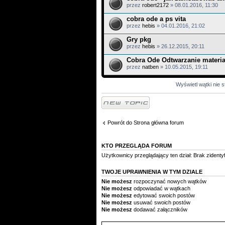
przez
robert2172
» 08.01.2016, 11:30
cobra ode a ps vita
przez
hebis
» 04.01.2016, 21:02
Gry pkg
przez
hebis
» 26.12.2015, 20:11
Cobra Ode Odtwarzanie materia
przez
natben
» 10.05.2015, 19:11
Wyświetl wątki nie s
Napisz wątek
Powrót do Strona główna forum
KTO PRZEGLĄDA FORUM
Użytkownicy przeglądający ten dział: Brak zident
TWOJE UPRAWNIENIA W TYM DZIALE
Nie możesz
rozpoczynać nowych wątków
Nie możesz
odpowiadać w wątkach
Nie możesz
edytować swoich postów
Nie możesz
usuwać swoich postów
Nie możesz
dodawać załączników