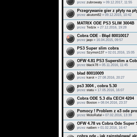
przez
zubrowaty
» 09.12.2017, 11:55
Przegrywanie gier z płyty na pł
przez
akutom82
» 09.12.2015, 10:42
MATRIX ODE PS3 SLIM 3004B
przez
Tedzix
» 27.12.2016, 19:28
Cobra ODE - Błąd 80010017
przez
jaqo
» 16.04.2015, 09:57
PS3 Super slim cobra
przez
Szymon137
» 02.01.2016, 15:05
OFW 4.81 PS3 Superslim a Cob
przez
black78
» 05.11.2016, 11:45
bład 80010009
przez
karot
» 27.08.2016, 20:27
ps3 3004 , cobra 5.30
przez
statu
» 17.05.2016, 16:07
Cobra ODE 5.3 dla CECH 4204
przez
Boston
» 08.04.2016, 23:37
Pomocy ! Problem z e3 ode pro 
przez
MotoRafał
» 07.02.2016, 13:39
OFW 4.78 vs Cobra Ode Super 
przez
natben
» 01.02.2016, 16:47
cobra ode - jak zainstalować ak