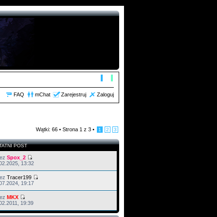
FAQ
mChat
Zarejestruj
Zaloguj
Wątki: 66 •
Strona
1
z
3
•
1
2
3
TATNI POST
zez
Spox_2
02.2025, 13:32
zez
Tracer199
07.2024, 19:17
zez
MKX
02.2011, 19:39