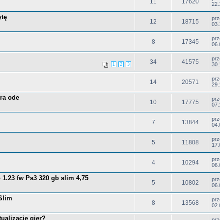
11
17620
22.
ytę
pr
12
18715
03.
pr
8
17345
06.
pr
34
41575
30.
1
2
3
pr
14
20571
29.
ra ode
pr
10
17775
07.
pr
7
13844
04.
pr
5
11808
17.
pr
4
10294
06.
1.23 fw Ps3 320 gb slim 4,75
pr
5
10802
06.
Slim
pr
8
13568
02.
tualizacje gier?
pr