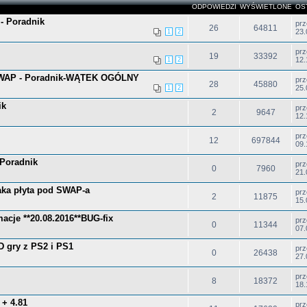
ODPOWIEDZI
WYŚWIETLONE
OS
 - Poradnik
pr
26
64811
23.
1
2
pr
19
33392
12.
1
2
SWAP - Poradnik-WĄTEK OGÓLNY
pr
28
45880
25.
1
2
ik
pr
2
9647
12.
pr
12
697844
09.
 Poradnik
pr
0
7960
21.
jaka płyta pod SWAP-a
pr
2
11875
15.
macje **20.08.2016**BUG-fix
pr
0
11344
07.
D gry z PS2 i PS1
pr
0
26438
27.
pr
8
18372
18.
+ 4.81
pr