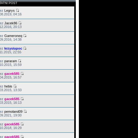
TATNI POST
zez
Legrys
08.2019, 04:16
zez
Jacek86
12.2016, 20:13
zez
Gameroneq
09.2016, 14:38
zez
krzysiupoc
11.2015, 22:55
zez
pararam
10.2015, 15:59
zez
gacek585
04.2015, 16:57
zez
hebis
03.2015, 13:33
zez
gacek585
03.2015, 16:13
zez
pemoland09
09.2021, 19:00
zez
gacek585
10.2018, 16:29
zez
gacek585