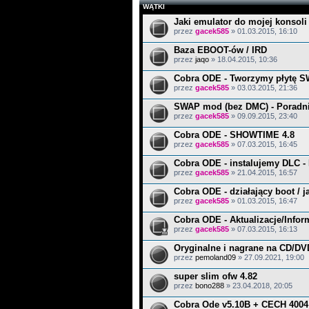
WĄTKI
Jaki emulator do mojej konsoli
przez
gacek585
» 01.03.2015, 16:10
Baza EBOOT-ów / IRD
przez
jaqo
» 18.04.2015, 10:36
Cobra ODE - Tworzymy płytę 
przez
gacek585
» 03.03.2015, 21:36
SWAP mod (bez DMC) - Poradn
przez
gacek585
» 09.09.2015, 23:40
Cobra ODE - SHOWTIME 4.8
przez
gacek585
» 07.03.2015, 16:45
Cobra ODE - instalujemy DLC -
przez
gacek585
» 21.04.2015, 16:57
Cobra ODE - działający boot / 
przez
gacek585
» 01.03.2015, 16:47
Cobra ODE - Aktualizacje/Infor
przez
gacek585
» 07.03.2015, 16:13
Oryginalne i nagrane na CD/DV
przez
pemoland09
» 27.09.2021, 19:00
super slim ofw 4.82
przez
bono288
» 23.04.2018, 20:05
Cobra Ode v5.10B + CECH 4004 