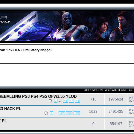
reak / PS3HEN
‹
Emulatory Napędu
ODPOWIEDZI
WYŚWIETLONE
OS
EBALLING PS3 PS4 PS5 OFW3.55 YLOD
pr
716
1975624
...
07.
1
46
47
48
S3 HACK PL
pr
1623
2491435
...
02.
1
107
108
109
.PL
pr
0
554197
14.