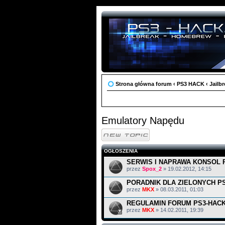
Strona główna forum
‹
PS3 HACK
‹
Jailb
Emulatory Napędu
Napisz wątek
OGŁOSZENIA
SERWIS I NAPRAWA KONSOL R
przez
Spox_2
» 19.02.2012, 14:15
PORADNIK DLA ZIELONYCH P
przez
MKX
» 08.03.2011, 01:03
REGULAMIN FORUM PS3-HACK
przez
MKX
» 14.02.2011, 19:39