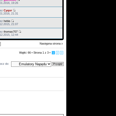
01.2016, 19:26
zez
Cyqor
01.2016, 21:31
zez
hebis
12.2015, 21:07
zez
thomas707
12.2015, 12:44
Następna strona
Wątki: 66 •
Strona
1
z
3
•
1
2
3
ocz do: