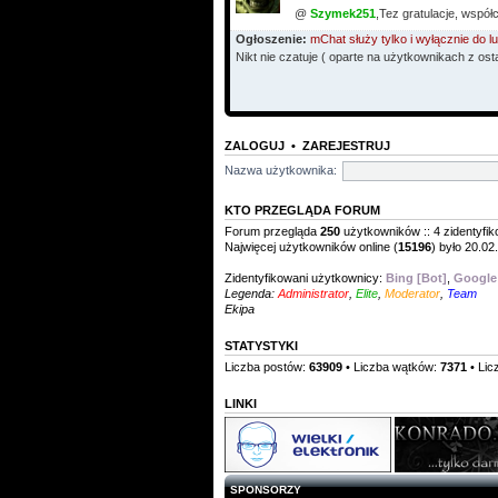
@
Szymek251
,Tez gratulacje, współ
Ogłoszenie:
mChat służy tylko i wyłącznie do
Nikt nie czatuje ( oparte na użytkownikach z ost
ZALOGUJ
•
ZAREJESTRUJ
Nazwa użytkownika:
KTO PRZEGLĄDA FORUM
Forum przegląda
250
użytkowników :: 4 zidentyfik
Najwięcej użytkowników online (
15196
) było 20.02
Zidentyfikowani użytkownicy:
Bing [Bot]
,
Google
Legenda:
Administrator
,
Elite
,
Moderator
,
Team
Ekipa
STATYSTYKI
Liczba postów:
63909
• Liczba wątków:
7371
• Lic
LINKI
SPONSORZY