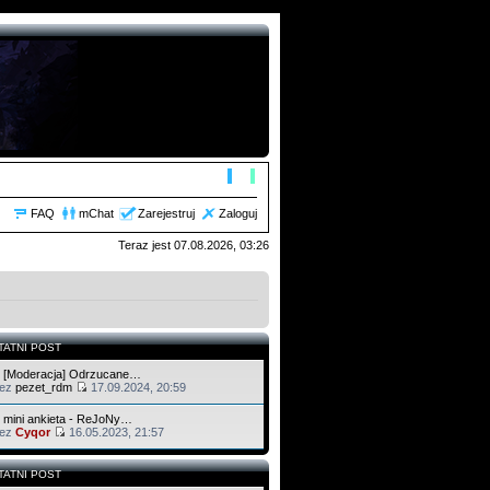
FAQ
mChat
Zarejestruj
Zaloguj
Teraz jest 07.08.2026, 03:26
TATNI POST
 [Moderacja] Odrzucane…
zez
pezet_rdm
17.09.2024, 20:59
 mini ankieta - ReJoNy…
zez
Cyqor
16.05.2023, 21:57
TATNI POST