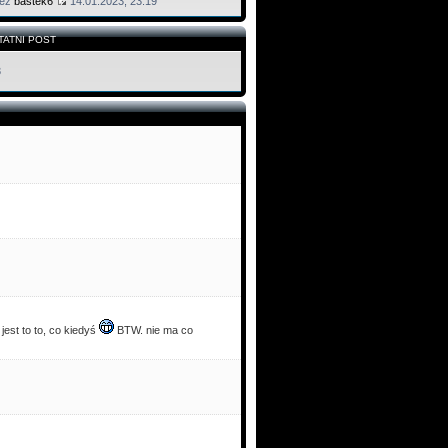
zez
bastek6
14.01.2023, 23:19
TATNI POST
3
jest to to, co kiedyś
BTW. nie ma co