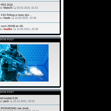
 PES 2018
zez
Mate25
03.02.2023, 01:51
 4.81 Rebug a nowy dys…
zez
Nadin
10.09.2025, 10:48
 cech 2504B dc 0D.
zez
iraslbn
14.06.2021, 20:28
TATNI POST
orum zaktualizowałem, dodałem linki itd
TATNI POST
nel exploit 9.00
zez
jasin
15.12.2021, 20:52
 [PORADNIK] Jak dzieli…