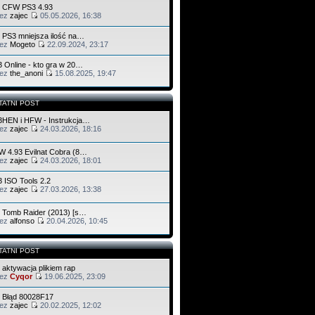
: CFW PS3 4.93
zez
zajec
05.05.2026, 16:38
 PS3 mniejsza ilość na…
zez
Mogeto
22.09.2024, 23:17
 Online - kto gra w 20…
zez
the_anoni
15.08.2025, 19:47
TATNI POST
HEN i HFW - Instrukcja…
zez
zajec
24.03.2026, 18:16
 4.93 Evilnat Cobra (8…
zez
zajec
24.03.2026, 18:01
 ISO Tools 2.2
zez
zajec
27.03.2026, 13:38
 Tomb Raider (2013) [s…
zez
alfonso
20.04.2026, 10:45
TATNI POST
 aktywacja plikiem rap
zez
Cyqor
19.06.2025, 23:09
 Błąd 80028F17
zez
zajec
20.02.2025, 12:02