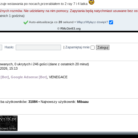
czuje wstawania po nocach,przerabiałem to 2 ray 7 i 4 latka
 luźnych rozmów. Nie udzielamy na nim pomocy. Zapytania będą natychmiast usuwane bez os
atnich 1 godzina)
Auto-aktualizacja co
20
sekund
•
Włącz/Wyłącz dzwięk?
©
RMcGirr83.org
Hasło:
|
Zapamiętaj mnie
owanych, 0 ukrytych i 246 gości (dane z ostatnich 20 minut)
.2026, 15:13
 [Bot]
,
Google Adsense [Bot]
,
VENEGACE
zba użytkowników:
31084
• Najnowszy użytkownik:
Mibaau