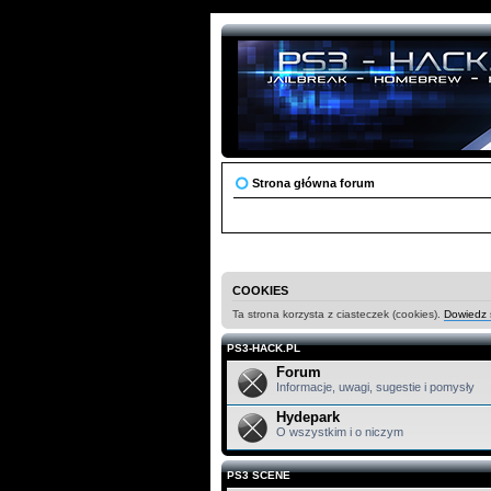
Strona główna forum
COOKIES
Ta strona korzysta z ciasteczek (cookies).
Dowiedz s
PS3-HACK.PL
Forum
Informacje, uwagi, sugestie i pomysły
Hydepark
O wszystkim i o niczym
PS3 SCENE